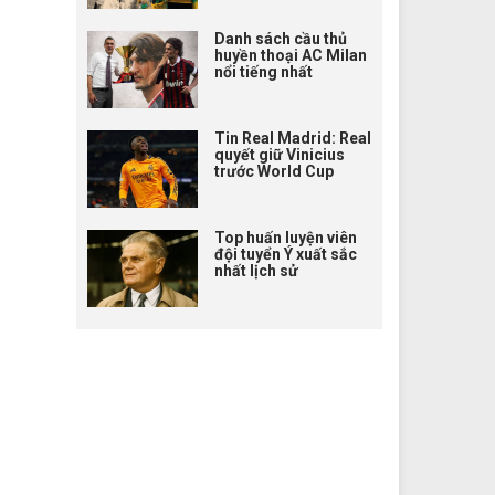
Danh sách cầu thủ
huyền thoại AC Milan
nổi tiếng nhất
Tin Real Madrid: Real
quyết giữ Vinicius
trước World Cup
Top huấn luyện viên
đội tuyển Ý xuất sắc
nhất lịch sử