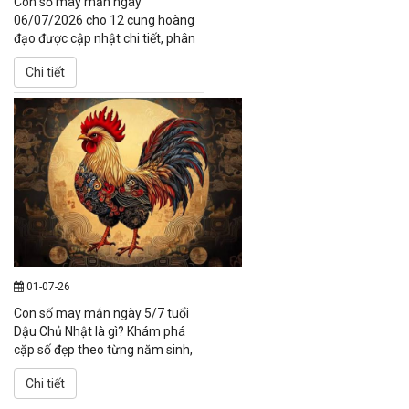
Con số may mắn ngày
06/07/2026 cho 12 cung hoàng
đạo được cập nhật chi tiết, phân
tích tử vi, số tài lộc và gợi ý số đẹp
Chi tiết
giúp tăng vận may.
Con
số
may
mắn
ngày
5/7
tuổi
Dậu
Chủ
Nhật
rước
01-07-26
lộc
Con số may mắn ngày 5/7 tuổi
vào
Dậu Chủ Nhật là gì? Khám phá
nhà
cặp số đẹp theo từng năm sinh,
phân tích vận trình tài lộc, công
Chi tiết
việc, tình duyên