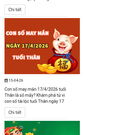
hút tài vận giúp gia tăng tài lộc
Chi tiết
hiệu quả.
Con
số
may
mắn
hôm
nay
17/4/2026
thứ
6
tuổi
Thân
15-04-26
Con số may mắn 17/4/2026 tuổi
Thân là số mấy? Khám phá tử vi
con số tài lộc tuổi Thân ngày 17
tháng 4 phù hợp với định hướng
Chi tiết
cho anh em.
Vượng
phát