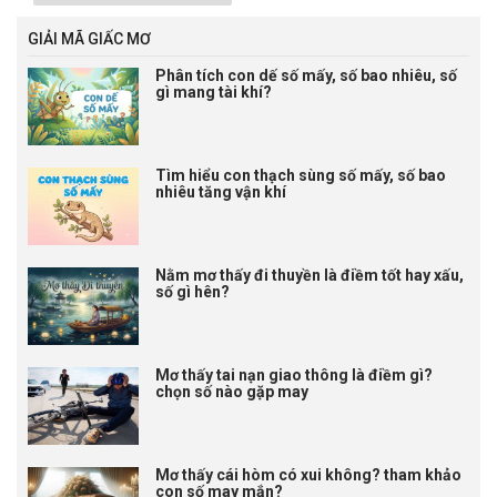
GIẢI MÃ GIẤC MƠ
Phân tích con dế số mấy, số bao nhiêu, số
gì mang tài khí?
Tìm hiểu con thạch sùng số mấy, số bao
nhiêu tăng vận khí
Nằm mơ thấy đi thuyền là điềm tốt hay xấu,
số gì hên?
Mơ thấy tai nạn giao thông là điềm gì?
chọn số nào gặp may
Mơ thấy cái hòm có xui không? tham khảo
con số may mắn?