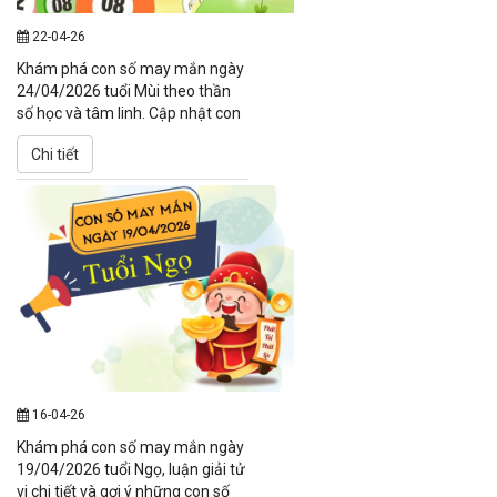
tuổi
Mùi
22-04-26
Khám phá con số may mắn ngày
24/04/2026 tuổi Mùi theo thần
số học và tâm linh. Cập nhật con
số kích tài lộc ngày 24 tháng 4
Chi tiết
tuổi Mùi.
Tài
lộc
rực
rỡ
với
con
số
may
mắn
ngày
19/04/2026
16-04-26
tuổi
Khám phá con số may mắn ngày
Ngọ
19/04/2026 tuổi Ngọ, luận giải tử
vi chi tiết và gợi ý những con số