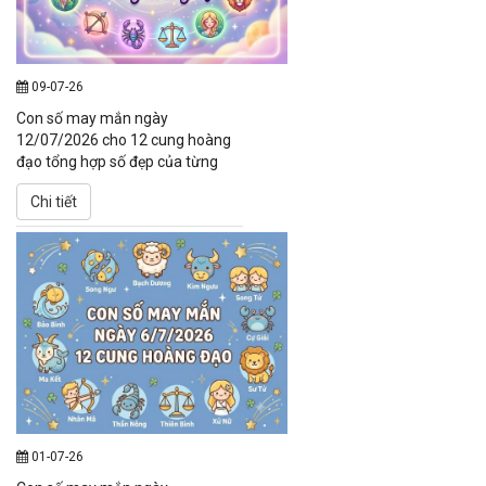
chủ
nhật
12
cung
hoàng
09-07-26
đạo
Con số may mắn ngày
12/07/2026 cho 12 cung hoàng
đạo tổng hợp số đẹp của từng
cung, giúp tham khảo vận may,
Chi tiết
tài lộc và cơ hội trong ngày mới.
Con
số
may
mắn
ngày
06/07/2026
thứ
2
12
cung
hoàng
01-07-26
đạo