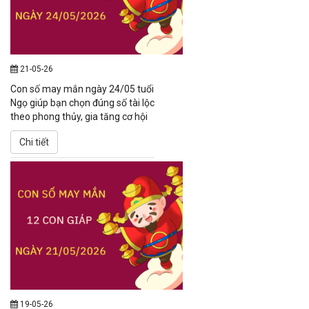
mắn
ngày
24/05
mang
tài
lộc
21-05-26
cho
Con số may mắn ngày 24/05 tuổi
tuổi
Ngọ giúp bạn chọn đúng số tài lộc
Ngọ
theo phong thủy, gia tăng cơ hội
may mắn trong ngày 24 tháng
Chi tiết
05.
Con
số
may
mắn
ngày
21/05
mang
tài
lộc
cho
12
19-05-26