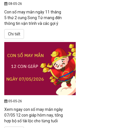
cung
08-05-26
Song
Con số may mắn ngày 11 tháng
Tử
5 thứ 2 cung Song Tử mang đến
thông tin vận trình và các gợi ý
hữu ích trong ngày mới.
Chi tiết
Con
số
may
mắn
ngày
07/05
mang
tài
lộc
cho
12
05-05-26
con
Xem ngay con số may mắn ngày
giáp
07/05 12 con giáp hôm nay, tổng
hợp bộ số tài lộc cho từng tuổi
kèm dự báo vận may chuẩn xác