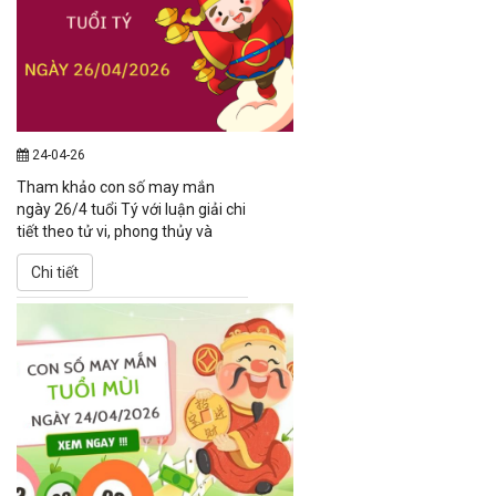
số
may
mắn
ngày
26/4
mang
tài
lộc
24-04-26
cho
Tham khảo con số may mắn
tuổi
ngày 26/4 tuổi Tý với luận giải chi
Tý
tiết theo tử vi, phong thủy và
năng lượng ngày 26 tháng 4 giúp
Chi tiết
thu hút tài lộc.
Đổi
vận
với
con
số
may
mắn
ngày
24/04/2026