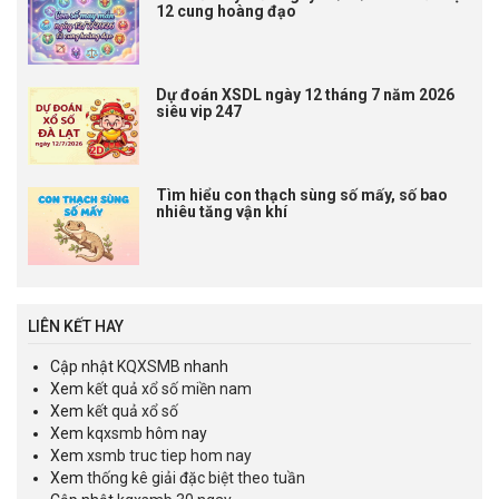
12 cung hoàng đạo
Dự đoán XSDL ngày 12 tháng 7 năm 2026
siêu vip 247
Tìm hiểu con thạch sùng số mấy, số bao
nhiêu tăng vận khí
LIÊN KẾT HAY
Cập nhật
KQXSMB
nhanh
Xem
kết quả xổ số miền nam
Xem
kết quả xổ số
Xem
kqxsmb
hôm nay
Xem
xsmb truc tiep hom nay
Xem
thống kê giải đặc biệt theo tuần