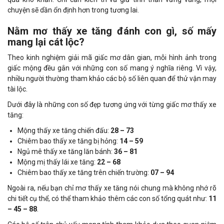
chuyện sẽ dần ổn định hơn trong tương lai.
Nằm mơ thấy xe tăng đánh con gì, số mấy
mang lại cát lộc?
Theo kinh nghiệm giải mã giấc mơ dân gian, mỗi hình ảnh trong
giấc mộng đều gắn với những con số mang ý nghĩa riêng. Vì vậy,
nhiều người thường tham khảo các bộ số liên quan để thử vận may
tài lộc.
Dưới đây là những con số đẹp tương ứng với từng giấc mơ thấy xe
tăng:
Mộng thấy xe tăng chiến đấu:
28 – 73
Chiêm bao thấy xe tăng bị hỏng:
14 – 59
Ngủ mê thấy xe tăng lăn bánh:
36 – 81
Mộng mị thấy lái xe tăng:
22 – 68
Chiêm bao thấy xe tăng trên chiến trường:
07 – 94
Ngoài ra, nếu bạn chỉ mơ thấy xe tăng nói chung mà không nhớ rõ
chi tiết cụ thể, có thể tham khảo thêm các con số tổng quát như:
11
– 45 – 88
.