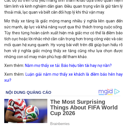
Các bộ số trên chủ yếu mang tính tham khảo dựa theo quan niệm
tâm linh và kinh nghiệm dân gian. Điều quan trọng vẫn là giữ tâm lý
thoải mái, lạc quan và biết cân đối hợp lý khi thử vận may.
Mơ thấy xe tăng là giấc mộng mang nhiều ý nghĩa liên quan đến
sức mạnh, áp lực và khả năng vượt qua thử thách trong cuộc sống.
Tùy theo từng hoàn cảnh xuất hiện mà giấc mơ có thể là điềm báo
tích cực hoặc lời nhắc nhở cần cẩn trọng hơn trong công việc và các
mối quan hệ xung quanh. Hy vọng bài viết trên đã giúp bạn hiểu rõ
hơn về ý nghĩa giấc mộng thấy xe tăng cũng như lựa chọn được
những con số may mắn phù hợp để tham khảo.
Xem thêm:
Nằm mơ thấy xe tải: Báo hiệu tiền tài hay nợ nần?
Xem thêm:
Luận giải nằm mơ thấy xe khách là điềm báo hên hay
xui?