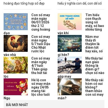
hoàng đạo tổng hợp số đẹp
hiểu ý nghĩa con dế, con dế số
của từng cung, giúp tham khảo
gì, con dế số bao nhiêu theo
vận may, tài lộc và cơ hội trong
từng trường hợp chi tiết.
Con số may
Tìm hiểu
ngày mới.
mắn ngày
con thạch
06/07/2026
sùng số
thứ 2 12
mấy, số bao
cung hoàng
nhiêu tăng
đạo
vận khí
Con số may
Nằm mơ
mắn ngày
thấy đi
5/7 tuổi Dậu
thuyền là
Chủ Nhật
điềm tốt
rước lộc
hay xấu, số
vào nhà
gì hên?
Con số may
Mơ thấy tai
mắn ngày
nạn giao
4/7 tuổi
thông là
Thân giúp
điềm gì?
thu hút tài
chọn số nào
lộc
gặp may
Hé lộ con
Mơ thấy cái
số may mắn
hòm có xui
ngày 24/05
không?
mang tài
tham khảo
lộc cho tuổi
con số may
Ngọ
mắn?
BÀI MỚI NHẤT