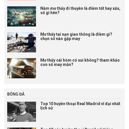
Nằm mơ thấy đi thuyền là điềm tốt hay xấu,
số gì hên?
Mơ thấy tai nạn giao thông là điềm gì?
chọn số nào gặp may
Mơ thấy cái hòm có xui không? tham khảo
con số may mắn?
BÓNG ĐÁ
Top 10 huyền thoại Real Madrid vĩ đại nhất
lịch sử