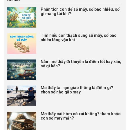
Phân tích con dế số mấy, số bao nhiêu, số
gì mang tài khí?
Tìm hiểu con thạch sùng số mấy, số bao
nhiêu tăng vận khí
Nằm mơ thấy đi thuyền là điềm tốt hay xấu,
số gì hên?
Mơ thấy tai nạn giao thông là điềm gì?
chọn số nào gặp may
Mơ thấy cái hòm có xui không? tham khảo
con số may mắn?