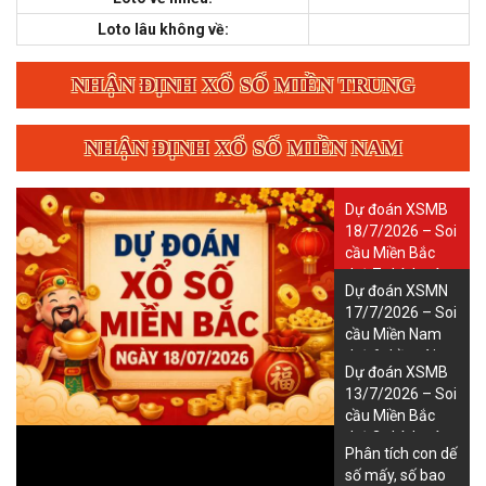
Loto lâu không về:
NHẬN ĐỊNH XỔ SỐ MIỀN TRUNG
NHẬN ĐỊNH XỔ SỐ MIỀN NAM
Dự đoán XSMB
18/7/2026 – Soi
cầu Miền Bắc
thứ 7 chính xác
Dự đoán XSMN
17/7/2026 – Soi
cầu Miền Nam
thứ 6 thần tài
Dự đoán XSMB
13/7/2026 – Soi
cầu Miền Bắc
thứ 2 chính xác
Phân tích con dế
số mấy, số bao