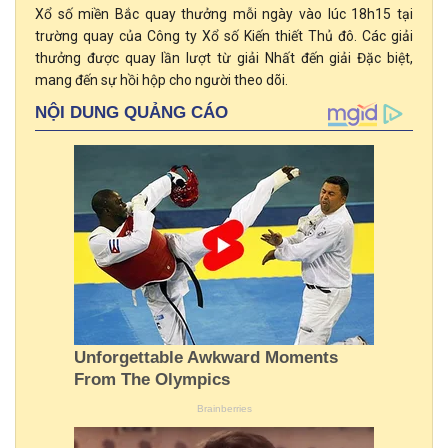
Xổ số miền Bắc quay thưởng mỗi ngày vào lúc 18h15 tại
trường quay của Công ty Xổ số Kiến thiết Thủ đô. Các giải
thưởng được quay lần lượt từ giải Nhất đến giải Đặc biệt,
mang đến sự hồi hộp cho người theo dõi.