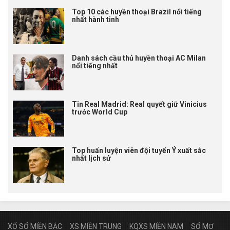
Top 10 các huyền thoại Brazil nổi tiếng
nhất hành tinh
Danh sách cầu thủ huyền thoại AC Milan
nổi tiếng nhất
Tin Real Madrid: Real quyết giữ Vinicius
trước World Cup
Top huấn luyện viên đội tuyển Ý xuất sắc
nhất lịch sử
XỔ SỐ MIỀN BẮC
XS MIỀN TRUNG
KQXS MIỀN NAM
SỔ MƠ