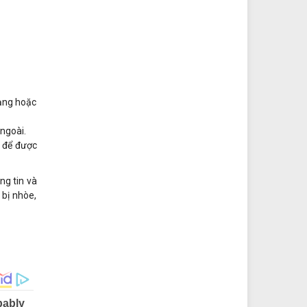
dạng hoặc
 ngoài.
h để được
ng tin và
 bị nhòe,