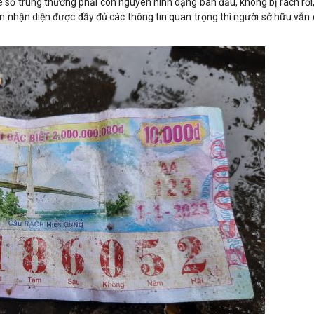
vé số trúng thưởng phải còn nguyên hình dạng ban đầu, không bị rách rời
n nhận diện được đầy đủ các thông tin quan trọng thì người sở hữu vẫn 