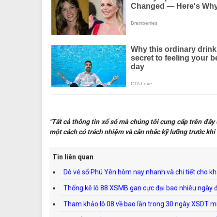
"Tất cả thông tin xổ số mà chúng tôi cung cấp trên đâ
một cách có trách nhiệm và cân nhắc kỹ lưỡng trước khi
Tin liên quan
Dò vé số Phú Yên hôm nay nhanh và chi tiết cho k
Thống kê lô 88 XSMB gan cực đại bao nhiêu ngày 
Tham khảo lô 08 về bao lần trong 30 ngày XSDT mi