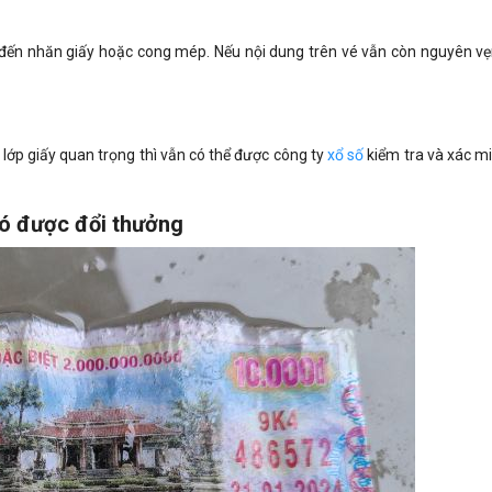
đến nhăn giấy hoặc cong mép. Nếu nội dung trên vé vẫn còn nguyên vẹ
 lớp giấy quan trọng thì vẫn có thể được công ty
xổ số
kiểm tra và xác m
hó được đổi thưởng