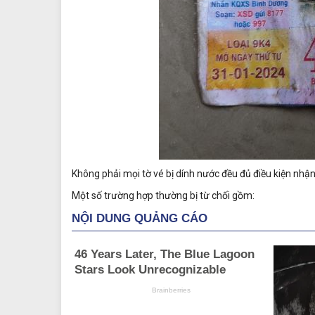
Không phải mọi tờ vé bị dính nước đều đủ điều kiện nhậ
Một số trường hợp thường bị từ chối gồm: