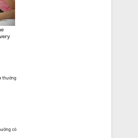
dự thưởng
thưởng có