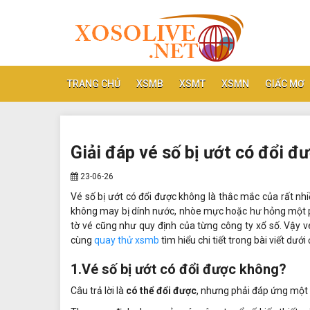
TRANG CHỦ
XSMB
XSMT
XSMN
GIẤC MƠ
Giải đáp vé số bị ướt có đổi 
23-06-26
Vé số bị ướt có đổi được không là thắc mắc của rất nh
không may bị dính nước, nhòe mực hoặc hư hỏng một p
tờ vé cũng như quy định của từng công ty xổ số. Vậy 
cùng
quay thử xsmb
tìm hiểu chi tiết trong bài viết dưới 
1.Vé số bị ướt có đổi được không?
Câu trả lời là
có thể đổi được
, nhưng phải đáp ứng một s