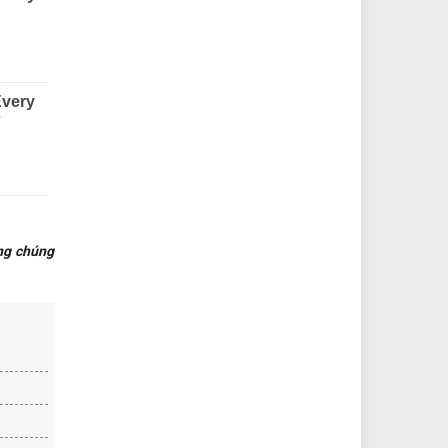
ụng chúng