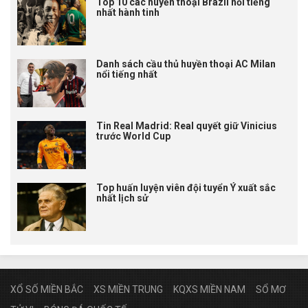
Top 10 các huyền thoại Brazil nổi tiếng
nhất hành tinh
Danh sách cầu thủ huyền thoại AC Milan
nổi tiếng nhất
Tin Real Madrid: Real quyết giữ Vinicius
trước World Cup
Top huấn luyện viên đội tuyển Ý xuất sắc
nhất lịch sử
XỔ SỐ MIỀN BẮC
XS MIỀN TRUNG
KQXS MIỀN NAM
SỔ MƠ