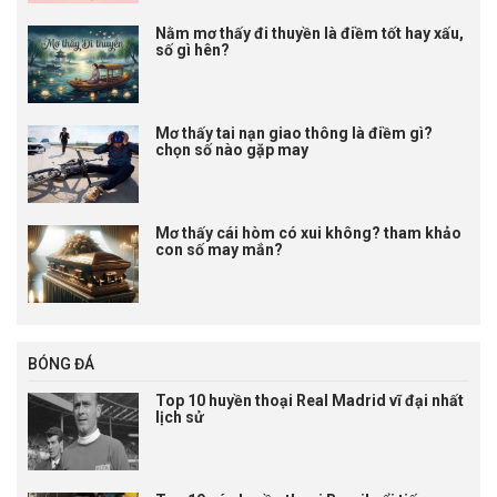
Nằm mơ thấy đi thuyền là điềm tốt hay xấu,
số gì hên?
Mơ thấy tai nạn giao thông là điềm gì?
chọn số nào gặp may
Mơ thấy cái hòm có xui không? tham khảo
con số may mắn?
BÓNG ĐÁ
Top 10 huyền thoại Real Madrid vĩ đại nhất
lịch sử