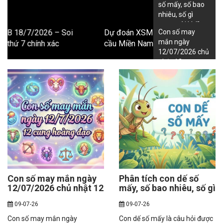
số mấy, số bao
nhiêu, số gì
mang tài khí?
Dự đoán XSMN 17/7/2026 – Soi
Con số may
mắn ngày
cầu Miền Nam thứ 6 thần tài
12/07/2026 chủ
nhật 12 cung
hoàng đạo
Con số may mắn ngày
Phân tích con dế số
12/07/2026 chủ nhật 12
mấy, số bao nhiêu, số gì
cung hoàng đạo
mang tài khí?
09-07-26
09-07-26
Con số may mắn ngày
Con dế số mấy là câu hỏi được