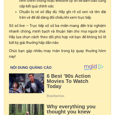
hình chính thống hoặc website uy tín sẽ đảm bảo cung
cấp kết quả chính xác.
Chuẩn bị vé số đầy đủ: Hãy ghi rõ số seri và tên đài
trên vé để dễ dàng đối chiếu khi xem trực tiếp.
Xổ số live – Trực tiếp xổ số ba miền mang đến trải nghiệm
nhanh chóng, minh bạch và thuận tiện cho mọi người chơi.
Hãy lựa chọn cách theo dõi phù hợp với bạn để không bỏ lỡ
bất kỳ giải thưởng hấp dẫn nào.
Chúc bạn gặp nhiều may mắn trong kỳ quay thưởng hôm
nay!