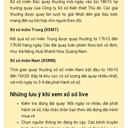
Xổ số miền Bắc quay thưởng mỗi ngày vào lúc 18h15 tại
trường quay của Công ty Xổ số Kiến thiết Thủ đô. Các giải
thưởng được quay lần lượt từ giải Nhất đến giải Đặc biệt,
mang đến sự hồi hộp cho người theo dõi.
Xổ số miền Trung (XSMT)
Kết quả xổ số miền Trung được quay thưởng từ 17h15 đến
17h30 hàng ngày. Các đài quay luân phiên theo lịch cố định,
như: Đà Nẵng, Huế, Khánh Hòa, Quảng Nam…
Xổ số miền Nam (XSMN)
Thời gian quay thưởng xổ số miền Nam bắt đầu từ 16h15
đến 16h30. Đây là khu vực có số lượng đài quay nhiều nhất,
với mỗi ngày từ 3-4 đài phát hành vé số.
Những lưu ý khi xem xổ số live
Kiểm tra đúng đài quay: Mỗi ngày có nhiều đài phát
hành vé số, hãy chắc chắn bạn theo dõi đúng đài mình
mua vé.
Chọn nguồn thông tin đáng tin cậy: Các kênh truyền