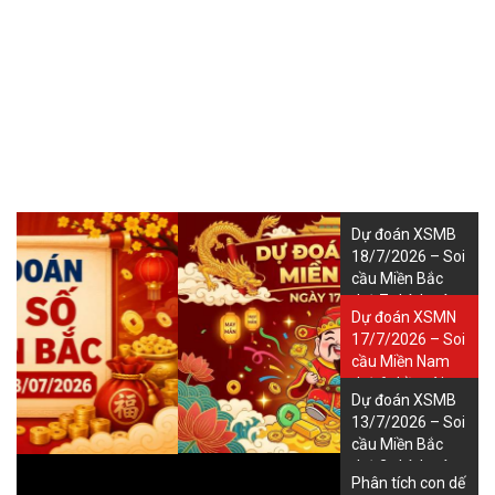
Dự đoán XSMB
18/7/2026 – Soi
cầu Miền Bắc
thứ 7 chính xác
Dự đoán XSMN
17/7/2026 – Soi
cầu Miền Nam
thứ 6 thần tài
Dự đoán XSMB
13/7/2026 – Soi
cầu Miền Bắc
thứ 2 chính xác
Phân tích con dế