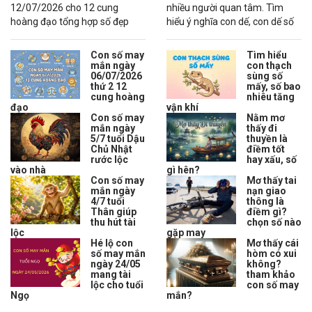
12/07/2026 cho 12 cung
nhiều người quan tâm. Tìm
hoàng đạo tổng hợp số đẹp
hiểu ý nghĩa con dế, con dế số
của từng cung, giúp tham khảo
gì, con dế số bao nhiêu theo
vận may, tài lộc và cơ hội trong
từng trường hợp chi tiết.
Con số may
Tìm hiểu
ngày mới.
mắn ngày
con thạch
06/07/2026
sùng số
thứ 2 12
mấy, số bao
cung hoàng
nhiêu tăng
đạo
vận khí
Con số may
Nằm mơ
mắn ngày
thấy đi
5/7 tuổi Dậu
thuyền là
Chủ Nhật
điềm tốt
rước lộc
hay xấu, số
vào nhà
gì hên?
Con số may
Mơ thấy tai
mắn ngày
nạn giao
4/7 tuổi
thông là
Thân giúp
điềm gì?
thu hút tài
chọn số nào
lộc
gặp may
Hé lộ con
Mơ thấy cái
số may mắn
hòm có xui
ngày 24/05
không?
mang tài
tham khảo
lộc cho tuổi
con số may
Ngọ
mắn?