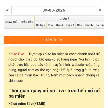
«
»
CHÂU Á
NGÀY GIỜ
TRẬN ĐẤU
Cả trận
Chủ
Khách
Hiệp 1
Chủ
Khách
Cả trận
XEM THÊM
Xổ số Live
– Trực tiếp xổ số ba miền là cách nhanh nhất để
người chơi theo dõi kết quả xổ số hàng ngày. Với hình thức
phát trực tiếp qua các kênh truyền hình, website hoặc ứng
dụng, người chơi có thể cập nhật kết quả từng giải thưởng
của cả ba miền Bắc, Trung, Nam một cách nhanh chóng và
chính xác.
Thời gian quay xổ số Live trực tiếp xổ số
ba miền
Xổ số miền Bắc (XSMB)