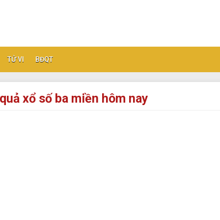
TỬ VI
BĐQT
t quả xổ số ba miền hôm nay