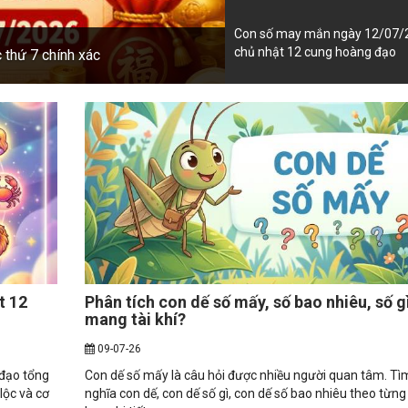
Con số may mắn ngày 12/07/
chủ nhật 12 cung hoàng đạo
thứ 6 thần tài
t 12
Phân tích con dế số mấy, số bao nhiêu, số g
mang tài khí?
09-07-26
đạo tổng
Con dế số mấy là câu hỏi được nhiều người quan tâm. Tìm
lộc và cơ
nghĩa con dế, con dế số gì, con dế số bao nhiêu theo từn