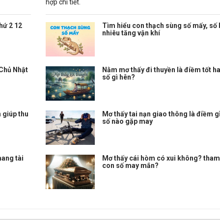
hợp chi tiết.
hứ 2 12
Tìm hiểu con thạch sùng số mấy, số
nhiêu tăng vận khí
 Chủ Nhật
Nằm mơ thấy đi thuyền là điềm tốt ha
số gì hên?
 giúp thu
Mơ thấy tai nạn giao thông là điềm g
số nào gặp may
ang tài
Mơ thấy cái hòm có xui không? tha
con số may mắn?