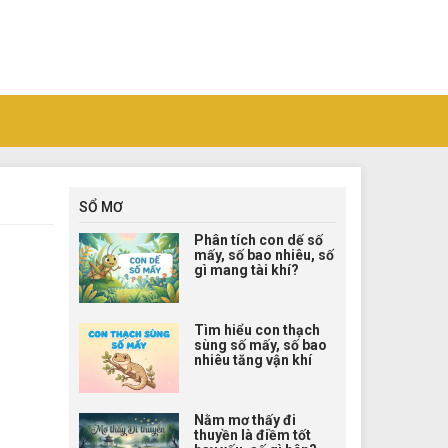
SỔ MƠ
Phân tích con dế số
mấy, số bao nhiêu, số
gì mang tài khí?
Tìm hiểu con thạch
sùng số mấy, số bao
nhiêu tăng vận khí
Nằm mơ thấy đi
thuyền là điềm tốt