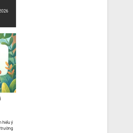
2026
ì
 hiểu ý
g trường