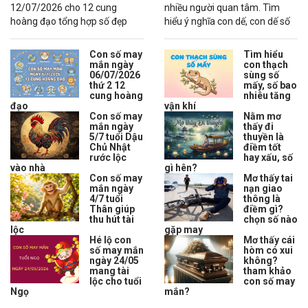
12/07/2026 cho 12 cung
nhiều người quan tâm. Tìm
hoàng đạo tổng hợp số đẹp
hiểu ý nghĩa con dế, con dế số
của từng cung, giúp tham khảo
gì, con dế số bao nhiêu theo
vận may, tài lộc và cơ hội trong
từng trường hợp chi tiết.
Con số may
Tìm hiểu
ngày mới.
mắn ngày
con thạch
06/07/2026
sùng số
thứ 2 12
mấy, số bao
cung hoàng
nhiêu tăng
đạo
vận khí
Con số may
Nằm mơ
mắn ngày
thấy đi
5/7 tuổi Dậu
thuyền là
Chủ Nhật
điềm tốt
rước lộc
hay xấu, số
vào nhà
gì hên?
Con số may
Mơ thấy tai
mắn ngày
nạn giao
4/7 tuổi
thông là
Thân giúp
điềm gì?
thu hút tài
chọn số nào
lộc
gặp may
Hé lộ con
Mơ thấy cái
số may mắn
hòm có xui
ngày 24/05
không?
mang tài
tham khảo
lộc cho tuổi
con số may
Ngọ
mắn?