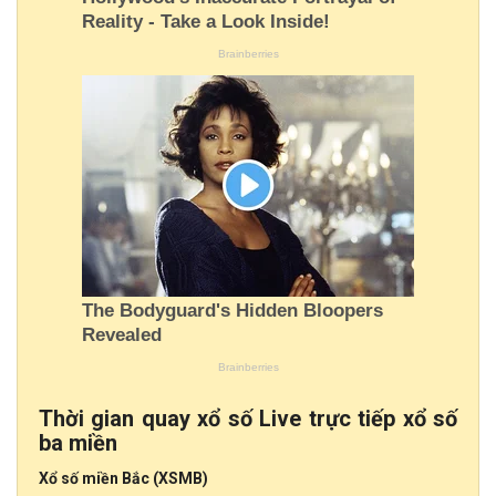
Thời gian quay xổ số Live trực tiếp xổ số
ba miền
Xổ số miền Bắc (XSMB)