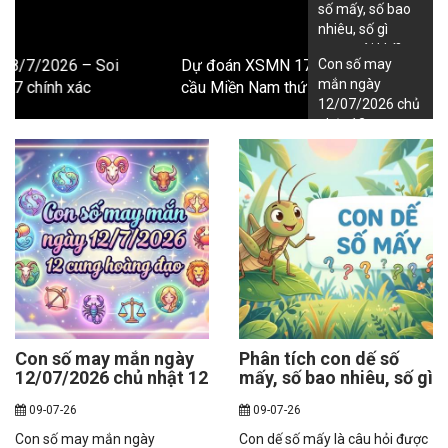
số mấy, số bao
nhiêu, số gì
mang tài khí?
Dự đoán XSMN 17/7/2026 – Soi
Con số may
mắn ngày
cầu Miền Nam thứ 6 thần tài
12/07/2026 chủ
nhật 12 cung
hoàng đạo
Con số may mắn ngày
Phân tích con dế số
12/07/2026 chủ nhật 12
mấy, số bao nhiêu, số gì
cung hoàng đạo
mang tài khí?
09-07-26
09-07-26
Con số may mắn ngày
Con dế số mấy là câu hỏi được