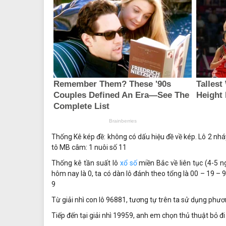
Thống Kê kép đề: không có dấu hiệu đề về kép. Lô 2 nháy:
tô MB câm: 1 nuôi số 11
Thống kê tần suất lô
xổ số
miền Bắc về liên tục (4-5 n
hôm nay là 0, ta có dàn lô đánh theo tổng là 00 – 19 – 
9
Từ giải nhì con lô 96881, tương tự trên ta sử dụng phươn
Tiếp đến tại giải nhì 19959, anh em chọn thủ thuật bỏ đi 