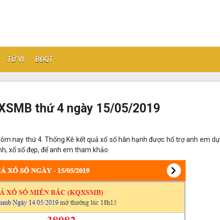
TỬ VI
BĐQT
XSMB thứ 4 ngày 15/05/2019
m nay thứ 4. Thống Kê kết quả xổ số hân hạnh được hổ trợ anh em dự
nh, xổ số đẹp, để anh em tham khảo.