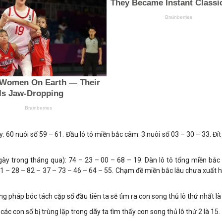
 60 nuôi số 59 – 61. Đầu lô tô miền bắc câm: 3 nuôi số 03 – 30 – 33. Đít 
gày trong tháng qua): 74 – 23 – 00 – 68 – 19. Dàn lô tô tổng miền bắc
91 – 28 – 82 – 37 – 73 – 46 – 64 – 55. Chạm đề miền bắc lâu chưa xuất h
g pháp bóc tách cặp số đầu tiên ta sẽ tìm ra con song thủ lô thứ nhất là
các con số bị trùng lặp trong dãy ta tìm thấy con song thủ lô thứ 2 là 15.