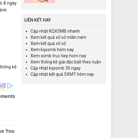
có 8 ngày
qua,
LIÊN KẾT HAY
Cập nhật
KQXSMB
nhanh
Xem
kết quả xổ số miền nam
Xem
kết quả xổ số
Xem
kqxsmb
hôm nay
Xem
xsmb truc tiep hom nay
Xem
thống kê giải đặc biệt theo tuần
 thống kê
Cập nhật
kqxsmb 30 ngay
Cập nhật kết quả
SXMT
hôm nay