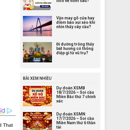
loto về hôm sau?
Vận may gõ cửa hay
điềm báo xui xẻo khi
nhìn thấy cây cầu?
Đi đường trông thấy
bát hương có thông
điệp gì từ vũ trụ?
BÀI XEM NHIỀU
Dự đoán XSMB
18/7/2026 – Soi cầu
Miền Bắc thứ 7 chính
xác
Dự đoán XSMN
17/7/2026 – Soi cầu
Miền Nam thứ 6 thần
tài