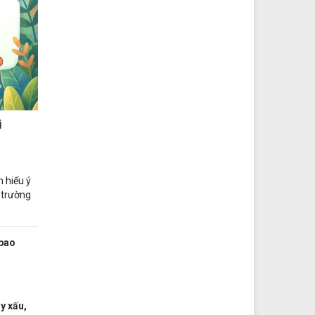
ì
 hiểu ý
g trường
 bao
y xấu,