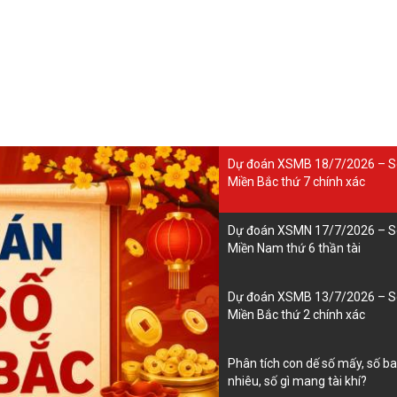
Dự đoán XSMB 18/7/2026 – S
Miền Bắc thứ 7 chính xác
Dự đoán XSMN 17/7/2026 – S
Miền Nam thứ 6 thần tài
Dự đoán XSMB 13/7/2026 – S
Miền Bắc thứ 2 chính xác
Phân tích con dế số mấy, số b
nhiêu, số gì mang tài khí?