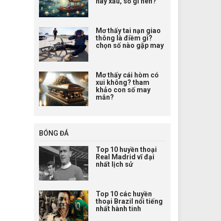
hay xấu, số gì hên?
Mơ thấy tai nạn giao
thông là điềm gì?
chọn số nào gặp may
Mơ thấy cái hòm có
xui không? tham
khảo con số may
mắn?
BÓNG ĐÁ
Top 10 huyền thoại
Real Madrid vĩ đại
nhất lịch sử
Top 10 các huyền
thoại Brazil nổi tiếng
nhất hành tinh