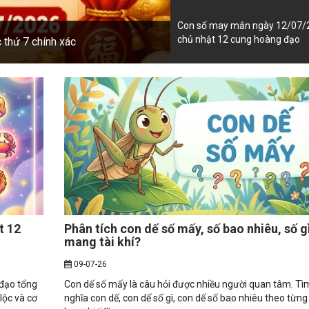
Con số may mắn ngày 12/07/
chủ nhật 12 cung hoàng đạo
thứ 6 thần tài
t 12
Phân tích con dế số mấy, số bao nhiêu, số g
mang tài khí?
09-07-26
đạo tổng
Con dế số mấy là câu hỏi được nhiều người quan tâm. Tìm
lộc và cơ
nghĩa con dế, con dế số gì, con dế số bao nhiêu theo từn