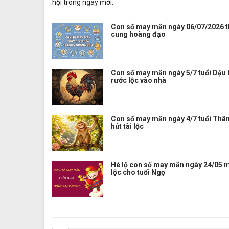
hội trong ngày mới.
Con số may mắn ngày 06/07/2026 t
cung hoàng đạo
Con số may mắn ngày 5/7 tuổi Dậu
rước lộc vào nhà
Con số may mắn ngày 4/7 tuổi Thân
hút tài lộc
Hé lộ con số may mắn ngày 24/05 m
lộc cho tuổi Ngọ