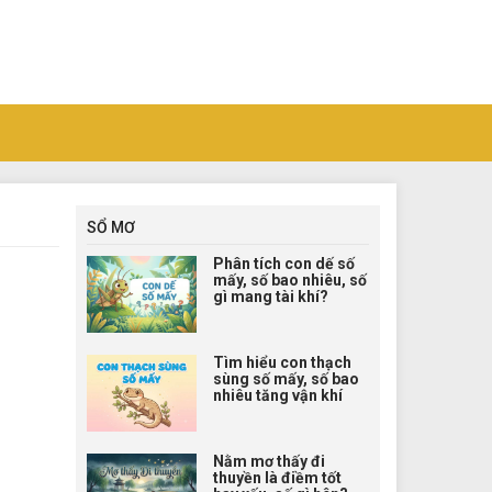
SỔ MƠ
Phân tích con dế số
mấy, số bao nhiêu, số
gì mang tài khí?
Tìm hiểu con thạch
sùng số mấy, số bao
nhiêu tăng vận khí
Nằm mơ thấy đi
thuyền là điềm tốt