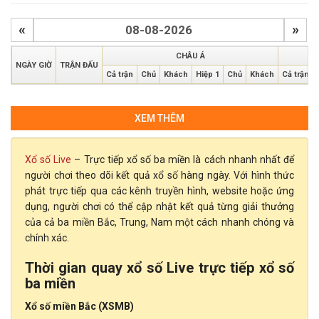
«
»
CHÂU Á
NGÀY GIỜ
TRẬN ĐẤU
Cả trận
Chủ
Khách
Hiệp 1
Chủ
Khách
Cả trận
XEM THÊM
Xổ số Live
– Trực tiếp xổ số ba miền là cách nhanh nhất để
người chơi theo dõi kết quả xổ số hàng ngày. Với hình thức
phát trực tiếp qua các kênh truyền hình, website hoặc ứng
dụng, người chơi có thể cập nhật kết quả từng giải thưởng
của cả ba miền Bắc, Trung, Nam một cách nhanh chóng và
chính xác.
Thời gian quay xổ số Live trực tiếp xổ số
ba miền
Xổ số miền Bắc (XSMB)