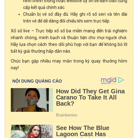
hình chính thống hoặc website uy tín sẽ đảm bảo cung
cấp kết quả chính xác.
Chuẩn bị vé số đầy đủ: Hãy ghi rõ số seri và tên đài
trên vé để dễ dàng đối chiếu khi xem trực tiếp.
Xổ số live – Trực tiếp xổ số ba miền mang đến trải nghiệm
nhanh chóng, minh bạch và thuận tiện cho mọi người chơi.
Hãy lựa chọn cách theo dõi phù hợp với bạn để không bỏ lỡ
bất kỳ giải thưởng hấp dẫn nào.
Chúc bạn gặp nhiều may mắn trong kỳ quay thưởng hôm
nay!