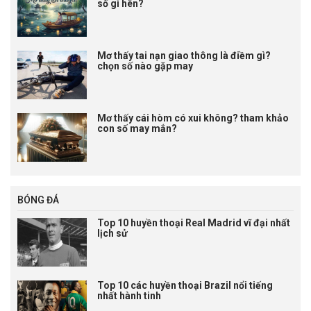
số gì hên?
Mơ thấy tai nạn giao thông là điềm gì?
chọn số nào gặp may
Mơ thấy cái hòm có xui không? tham khảo
con số may mắn?
BÓNG ĐÁ
Top 10 huyền thoại Real Madrid vĩ đại nhất
lịch sử
Top 10 các huyền thoại Brazil nổi tiếng
nhất hành tinh