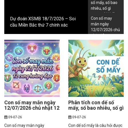
số mấy, số bao
nhiêu, số gì
mang tài khí?
Dự đoán XSMB 18/7/2026 – Soi
Con số may
mắn ngày
cầu Miền Bắc thứ 7 chính xác
12/07/2026 chủ
nhật 12 cung
hoàng đạo
Con số may mắn ngày
Phân tích con dế số
12/07/2026 chủ nhật 12
mấy, số bao nhiêu, số gì
cung hoàng đạo
mang tài khí?
09-07-26
09-07-26
Con số may mắn ngày
Con dế số mấy là câu hỏi được