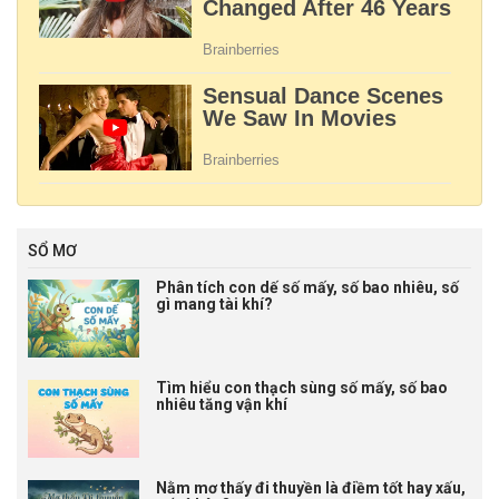
SỔ MƠ
Phân tích con dế số mấy, số bao nhiêu, số
gì mang tài khí?
Tìm hiểu con thạch sùng số mấy, số bao
nhiêu tăng vận khí
Nằm mơ thấy đi thuyền là điềm tốt hay xấu,