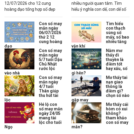
12/07/2026 cho 12 cung
nhiều người quan tâm. Tìm
hoàng đạo tổng hợp số đẹp
hiểu ý nghĩa con dế, con dế số
của từng cung, giúp tham khảo
gì, con dế số bao nhiêu theo
vận may, tài lộc và cơ hội trong
từng trường hợp chi tiết.
Con số may
Tìm hiểu
ngày mới.
mắn ngày
con thạch
06/07/2026
sùng số
thứ 2 12
mấy, số bao
cung hoàng
nhiêu tăng
đạo
vận khí
Con số may
Nằm mơ
mắn ngày
thấy đi
5/7 tuổi Dậu
thuyền là
Chủ Nhật
điềm tốt
rước lộc
hay xấu, số
vào nhà
gì hên?
Con số may
Mơ thấy tai
mắn ngày
nạn giao
4/7 tuổi
thông là
Thân giúp
điềm gì?
thu hút tài
chọn số nào
lộc
gặp may
Hé lộ con
Mơ thấy cái
số may mắn
hòm có xui
ngày 24/05
không?
mang tài
tham khảo
lộc cho tuổi
con số may
Ngọ
mắn?