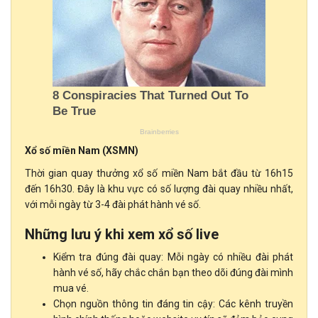
Xổ số miền Nam (XSMN)
Thời gian quay thưởng xổ số miền Nam bắt đầu từ 16h15
đến 16h30. Đây là khu vực có số lượng đài quay nhiều nhất,
với mỗi ngày từ 3-4 đài phát hành vé số.
Những lưu ý khi xem xổ số live
Kiểm tra đúng đài quay: Mỗi ngày có nhiều đài phát
hành vé số, hãy chắc chắn bạn theo dõi đúng đài mình
mua vé.
Chọn nguồn thông tin đáng tin cậy: Các kênh truyền