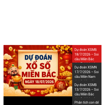
Dự đoán XSMB
18/7/2026 – Soi
cầu Miền Bắc
thứ 7 chính xác
Dự đoán XSMN
17/7/2026 – Soi
cầu Miền Nam
thứ 6 thần tài
Dự đoán XSMB
13/7/2026 – Soi
cầu Miền Bắc
thứ 2 chính xác
Phân tích con dế