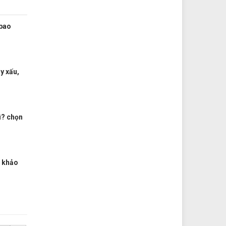
 bao
y xấu,
ì? chọn
m khảo