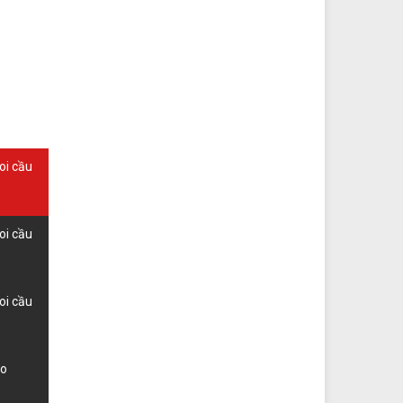
oi cầu
oi cầu
oi cầu
ao