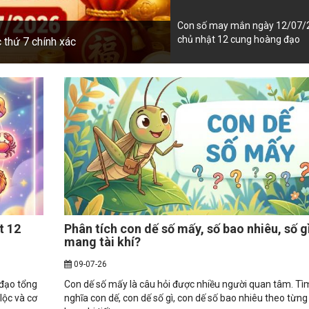
Con số may mắn ngày 12/07/
chủ nhật 12 cung hoàng đạo
thứ 6 thần tài
t 12
Phân tích con dế số mấy, số bao nhiêu, số g
mang tài khí?
09-07-26
đạo tổng
Con dế số mấy là câu hỏi được nhiều người quan tâm. Tìm
lộc và cơ
nghĩa con dế, con dế số gì, con dế số bao nhiêu theo từn