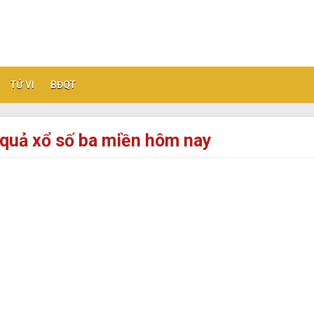
TỬ VI
BĐQT
t quả xổ số ba miền hôm nay