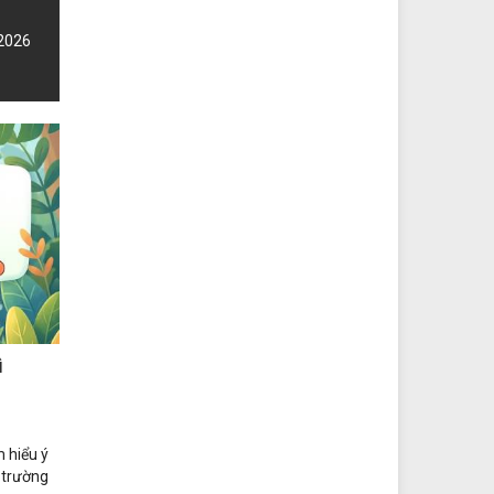
2026
ì
 hiểu ý
g trường