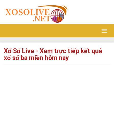
Toggl
navig
Xổ Số Live - Xem trực tiếp kết quả
xổ số ba miền hôm nay