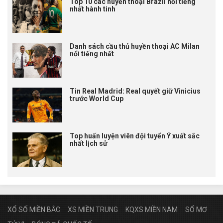
Top 10 các huyền thoại Brazil nổi tiếng
nhất hành tinh
Danh sách cầu thủ huyền thoại AC Milan
nổi tiếng nhất
Tin Real Madrid: Real quyết giữ Vinicius
trước World Cup
Top huấn luyện viên đội tuyển Ý xuất sắc
nhất lịch sử
XỔ SỐ MIỀN BẮC
XS MIỀN TRUNG
KQXS MIỀN NAM
SỔ MƠ