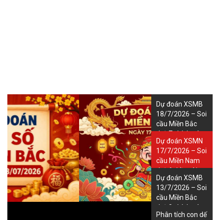
Dự đoán XSMB
18/7/2026 – Soi
cầu Miền Bắc
thứ 7 chính xác
Dự đoán XSMN
17/7/2026 – Soi
cầu Miền Nam
thứ 6 thần tài
Dự đoán XSMB
13/7/2026 – Soi
cầu Miền Bắc
thứ 2 chính xác
Phân tích con dế