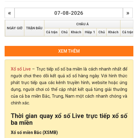
«
»
CHÂU Á
NGÀY GIỜ
TRẬN ĐẤU
Cả trận
Chủ
Khách
Hiệp 1
Chủ
Khách
Cả trận
XEM THÊM
Xổ số Live
– Trực tiếp xổ số ba miền là cách nhanh nhất để
người chơi theo dõi kết quả xổ số hàng ngày. Với hình thức
phát trực tiếp qua các kênh truyền hình, website hoặc ứng
dụng, người chơi có thể cập nhật kết quả từng giải thưởng
của cả ba miền Bắc, Trung, Nam một cách nhanh chóng và
chính xác.
Thời gian quay xổ số Live trực tiếp xổ số
ba miền
Xổ số miền Bắc (XSMB)