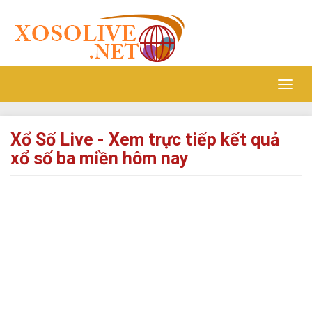
Toggl
navig
Xổ Số Live - Xem trực tiếp kết quả
xổ số ba miền hôm nay