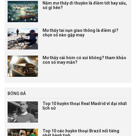
Nằm mơ thấy đi thuyền là điềm tốt hay xấu,
số gì hên?
Mơ thấy tai nạn giao thông là điềm gì?
chọn số nào gặp may
Mơ thấy cái hòm có xui không? tham khảo
con số may mắn?
BÓNG ĐÁ
Top 10 huyền thoại Real Madrid vĩ đại nhất
lịch sử
Top 10 các huyền thoại Brazil nổi tiếng
nhất hành tinh