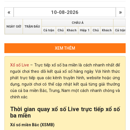
«
»
CHÂU Á
NGÀY GIỜ
TRẬN ĐẤU
Cả trận
Chủ
Khách
Hiệp 1
Chủ
Khách
Cả trận
XEM THÊM
Xổ số Live
– Trực tiếp xổ số ba miền là cách nhanh nhất để
người chơi theo dõi kết quả xổ số hàng ngày. Với hình thức
phát trực tiếp qua các kênh truyền hình, website hoặc ứng
dụng, người chơi có thể cập nhật kết quả từng giải thưởng
của cả ba miền Bắc, Trung, Nam một cách nhanh chóng và
chính xác.
Thời gian quay xổ số Live trực tiếp xổ số
ba miền
Xổ số miền Bắc (XSMB)