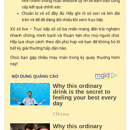
hình chính thống hoặc website uy tín sẽ đảm bảo cung
cấp kết quả chính xác.
Chuẩn bị vé số đầy đủ: Hãy ghi rõ số seri và tên đài
trên vé để dễ dàng đối chiếu khi xem trực tiếp.
Xổ số live – Trực tiếp xổ số ba miền mang đến trải nghiệm
nhanh chóng, minh bạch và thuận tiện cho mọi người chơi.
Hãy lựa chọn cách theo dõi phù hợp với bạn để không bỏ lỡ
bất kỳ giải thưởng hấp dẫn nào.
Chúc bạn gặp nhiều may mắn trong kỳ quay thưởng hôm
nay!