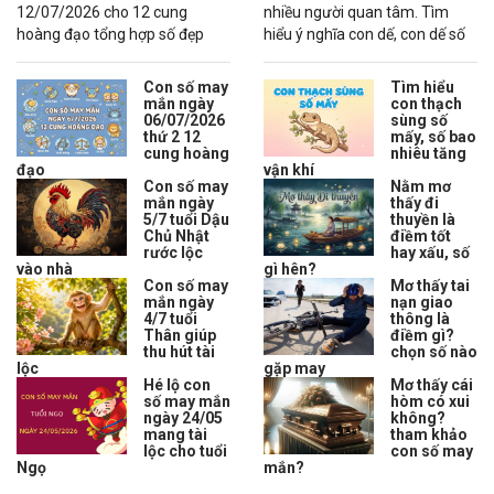
12/07/2026 cho 12 cung
nhiều người quan tâm. Tìm
hoàng đạo tổng hợp số đẹp
hiểu ý nghĩa con dế, con dế số
của từng cung, giúp tham khảo
gì, con dế số bao nhiêu theo
vận may, tài lộc và cơ hội trong
từng trường hợp chi tiết.
Con số may
Tìm hiểu
ngày mới.
mắn ngày
con thạch
06/07/2026
sùng số
thứ 2 12
mấy, số bao
cung hoàng
nhiêu tăng
đạo
vận khí
Con số may
Nằm mơ
mắn ngày
thấy đi
5/7 tuổi Dậu
thuyền là
Chủ Nhật
điềm tốt
rước lộc
hay xấu, số
vào nhà
gì hên?
Con số may
Mơ thấy tai
mắn ngày
nạn giao
4/7 tuổi
thông là
Thân giúp
điềm gì?
thu hút tài
chọn số nào
lộc
gặp may
Hé lộ con
Mơ thấy cái
số may mắn
hòm có xui
ngày 24/05
không?
mang tài
tham khảo
lộc cho tuổi
con số may
Ngọ
mắn?