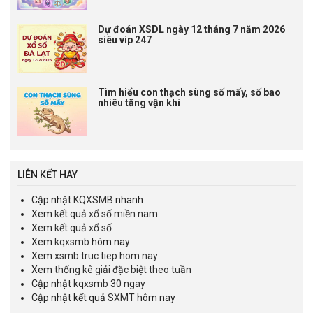
Dự đoán XSDL ngày 12 tháng 7 năm 2026
siêu vip 247
Tìm hiểu con thạch sùng số mấy, số bao
nhiêu tăng vận khí
LIÊN KẾT HAY
Cập nhật
KQXSMB
nhanh
Xem
kết quả xổ số miền nam
Xem
kết quả xổ số
Xem
kqxsmb
hôm nay
Xem
xsmb truc tiep hom nay
Xem
thống kê giải đặc biệt theo tuần
Cập nhật
kqxsmb 30 ngay
Cập nhật kết quả
SXMT
hôm nay