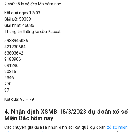
2 chữ số là số đẹp Mb hôm nay.
Kết quả ngày 17/03:
Giải ĐB: 59389
Giải nhất: 46086
Thông tin thống kê cầu Pascal:
5938946086
421730684
63803642
9183906
091296
90315
9346
270
97
Kết quả: 97 – 79
4. Nhận định XSMB 18/3/2023 dự đoán xổ số
Miền Bắc hôm nay
Các chuyên gia đưa ra nhận định soi kết quả dự đoán
xổ số miền