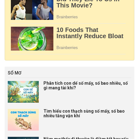
SỔ MƠ
Phân tích con dế số mấy, số bao nhiêu, số
gì mang tài khí?
Tìm hiểu con thạch sùng số mấy, số bao
nhiêu tăng vận khí
Nằm mơ thấy đi thuyền là điềm tốt hay xấu,