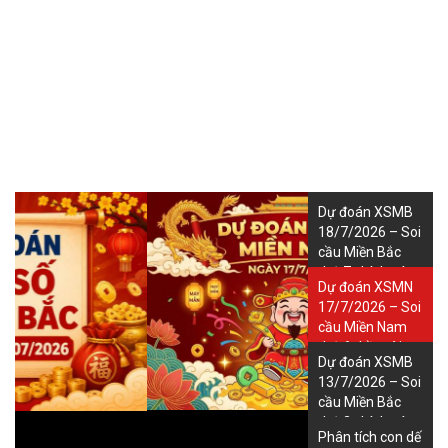
Dự đoán XSMB
18/7/2026 – Soi
cầu Miền Bắc
thứ 7 chính xác
Dự đoán XSMN
17/7/2026 – Soi
cầu Miền Nam
thứ 6 thần tài
Dự đoán XSMB
13/7/2026 – Soi
cầu Miền Bắc
thứ 2 chính xác
Phân tích con dế