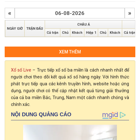
«
»
CHÂU Á
NGÀY GIỜ
TRẬN ĐẤU
Cả trận
Chủ
Khách
Hiệp 1
Chủ
Khách
Cả trận
XEM THÊM
Xổ số Live
– Trực tiếp xổ số ba miền là cách nhanh nhất để
người chơi theo dõi kết quả xổ số hàng ngày. Với hình thức
phát trực tiếp qua các kênh truyền hình, website hoặc ứng
dụng, người chơi có thể cập nhật kết quả từng giải thưởng
của cả ba miền Bắc, Trung, Nam một cách nhanh chóng và
chính xác.