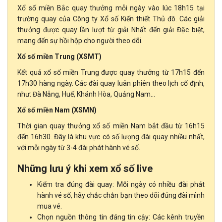
Xổ số miền Bắc quay thưởng mỗi ngày vào lúc 18h15 tại
trường quay của Công ty Xổ số Kiến thiết Thủ đô. Các giải
thưởng được quay lần lượt từ giải Nhất đến giải Đặc biệt,
mang đến sự hồi hộp cho người theo dõi.
Xổ số miền Trung (XSMT)
Kết quả xổ số miền Trung được quay thưởng từ 17h15 đến
17h30 hàng ngày. Các đài quay luân phiên theo lịch cố định,
như: Đà Nẵng, Huế, Khánh Hòa, Quảng Nam…
Xổ số miền Nam (XSMN)
Thời gian quay thưởng xổ số miền Nam bắt đầu từ 16h15
đến 16h30. Đây là khu vực có số lượng đài quay nhiều nhất,
với mỗi ngày từ 3-4 đài phát hành vé số.
Những lưu ý khi xem xổ số live
Kiểm tra đúng đài quay: Mỗi ngày có nhiều đài phát
hành vé số, hãy chắc chắn bạn theo dõi đúng đài mình
mua vé.
Chọn nguồn thông tin đáng tin cậy: Các kênh truyền