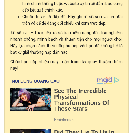
hình chính thống hoặc website uy tín sẽ đảm bảo cung
cấp kết quả chính xác.
Chuẩn bị vé số đầy đủ: Hãy ghi rõ số seri và tên đài
trên vé để dễ dàng đối chiếu khi xem trực tiếp.
Xổ số live – Trực tiếp xổ số ba miền mang đến trải nghiệm
nhanh chóng, minh bạch và thuận tiện cho mọi người chơi.
Hãy lựa chọn cách theo dõi phù hợp với bạn để không bỏ lỡ
bất kỳ giải thưởng hấp dẫn nào.
Chúc bạn gặp nhiều may mắn trong kỳ quay thưởng hôm
nay!