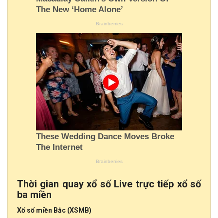
Thời gian quay xổ số Live trực tiếp xổ số
ba miền
Xổ số miền Bắc (XSMB)