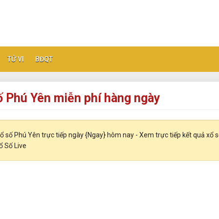
TỬ VI
BĐQT
số Phú Yên miễn phí hàng ngày
ổ số Phú Yên trực tiếp ngày {Ngay} hôm nay - Xem trực tiếp kết quả xổ 
ổ Số Live