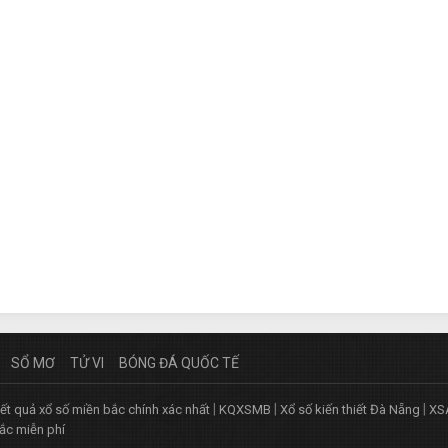
SỔ MƠ
TỬ VI
BÓNG ĐÁ QUỐC TẾ
|
|
|
ết quả xổ số miền bắc chính xác nhất
KQXSMB
Xổ số kiến thiết Đà Nẵng
XS
ắc miễn phí