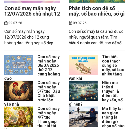
Con số may mắn ngày
Phân tích con dế số
12/07/2026 chủ nhật 12
mấy, số bao nhiêu, số gì
cung hoàng đạo
mang tài khí?
09-07-26
09-07-26
Con số may mắn ngày
Con dế số mấy là câu hỏi được
12/07/2026 cho 12 cung
nhiều người quan tâm. Tìm
hoàng đạo tổng hợp số đẹp
hiểu ý nghĩa con dế, con dế số
của từng cung, giúp tham khảo
gì, con dế số bao nhiêu theo
vận may, tài lộc và cơ hội trong
từng trường hợp chi tiết.
Con số may
Tìm hiểu
ngày mới.
mắn ngày
con thạch
06/07/2026
sùng số
thứ 2 12
mấy, số bao
cung hoàng
nhiêu tăng
đạo
vận khí
Con số may
Nằm mơ
mắn ngày
thấy đi
5/7 tuổi Dậu
thuyền là
Chủ Nhật
điềm tốt
rước lộc
hay xấu, số
vào nhà
gì hên?
Con số may
Mơ thấy tai
mắn ngày
nạn giao
4/7 tuổi
thông là
Thân giúp
điềm gì?
thu hút tài
chọn số nào