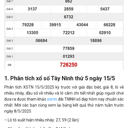
1. Phân tích xổ số Tây Ninh thứ 5 ngày 15/5
Phân tích XSTN 15/5/2025 kỳ trước với giải đặc biệt, giải 8, lô về
nhiều nháy, đầu số về nhiều và lô câm chi tiết nhất giúp người chơi
đưa ra được tham khảo
sxmn
đài TNINH số đẹp hôm nay chuẩn xác
nhất. Mời các bạn cùng xem lại bảng kết quả thứ năm tuần trước
ngày 8/5/2025.
– Lô tô xuất hiện nhiều nháy: 27, 59 (2 lần)