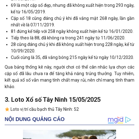
69 là một cặp số đẹp, nhưng đã không xuất hiện trong 293 ngày,
kể từ 16/05/2019.
Cặp số 18 cũng đáng chú ý khi đã vắng mặt 268 ngày, lần gần
nhất về là 07/11/2019.
81 đứng kế tiếp với 258 ngày không xuất hiện kể từ 16/01/2020.
Tiếp theo là 88, đã không ra trong 241 ngày từ 11/06/2020.
28 cũng đáng chú ý khi đã không xuất hiện trong 228 ngày, kể từ
10/09/2020.
Cuối cùng là 35, đã vắng bóng 215 ngày kể từ ngày 10/12/2020.
Qua bảng thống kê này, người chơi có thể cân nhắc lựa chọn các
cặp số đã lâu chưa ra để tăng khả năng trúng thưởng. Tuy nhiên,
kết quả xổ số vẫn mang tính chất may rủi, nên chỉ mang tính tham
khảo.
3. Loto Xổ số Tây Ninh 15/05/2025
Loto vị trí cầu bạch thủ Tây Ninh: 52