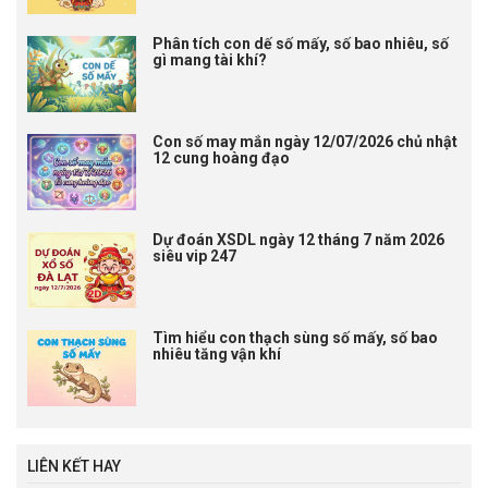
Phân tích con dế số mấy, số bao nhiêu, số
gì mang tài khí?
Con số may mắn ngày 12/07/2026 chủ nhật
12 cung hoàng đạo
Dự đoán XSDL ngày 12 tháng 7 năm 2026
siêu vip 247
Tìm hiểu con thạch sùng số mấy, số bao
nhiêu tăng vận khí
LIÊN KẾT HAY