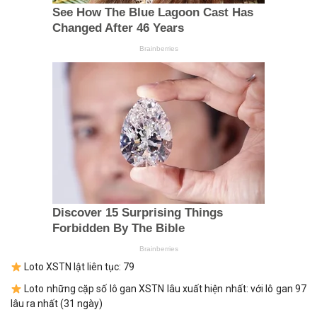
Loto XSTN lật liên tục: 79
Loto những cặp số lô gan XSTN lâu xuất hiện nhất: với lô gan 97
lâu ra nhất (31 ngày)