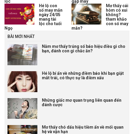
lộc
gặp may
Hé lộ con
Mơ thấy cái
số may mắn
hòm có xui
ngày 24/05
không?
mang tài
tham khảo
lộc cho tuổi
con số may
Ngọ
mắn?
BÀI MỚI NHẤT
Nằm mơ thấy trúng số báo hiệu điều gì cho
bạn, đánh con gì chắc ăn?
Hé lộ bí ẩn về những điềm báo khi bạn giật
mắt trái, có thực sự là điềm xấu
Những giấc mơ quan trọng liên quan đến
đánh cược
Mơ thấy chó dấu hiệu tiềm ẩn về mối quan
hệ và vận hạn