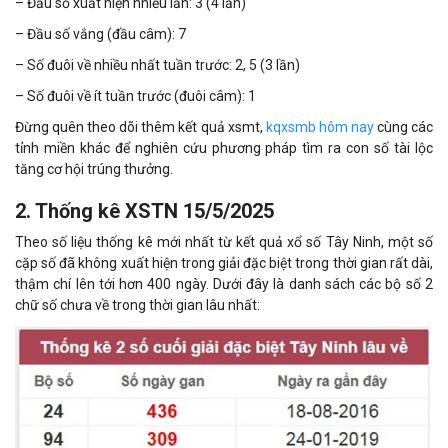
– Đầu số xuất hiện nhiều lần: 3 (4 lần)
– Đầu số vắng (đầu câm): 7
– Số đuôi về nhiều nhất tuần trước: 2, 5 (3 lần)
– Số đuôi về ít tuần trước (đuôi câm): 1
Đừng quên theo dõi thêm kết quả xsmt,
kqxsmb hôm nay
cùng các
tỉnh miền khác để nghiên cứu phương pháp tìm ra con số tài lộc
tăng cơ hội trúng thưởng.
2. Thống kê XSTN 15/5/2025
Theo số liệu thống kê mới nhất từ kết quả xổ số Tây Ninh, một số
cặp số đã không xuất hiện trong giải đặc biệt trong thời gian rất dài,
thậm chí lên tới hơn 400 ngày. Dưới đây là danh sách các bộ số 2
chữ số chưa về trong thời gian lâu nhất: