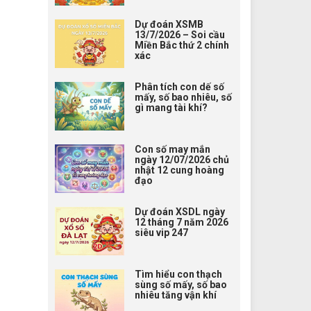
Dự đoán XSMB
13/7/2026 – Soi cầu
Miền Bắc thứ 2 chính
xác
Phân tích con dế số
mấy, số bao nhiêu, số
gì mang tài khí?
Con số may mắn
ngày 12/07/2026 chủ
nhật 12 cung hoàng
đạo
Dự đoán XSDL ngày
12 tháng 7 năm 2026
siêu vip 247
Tìm hiểu con thạch
sùng số mấy, số bao
nhiêu tăng vận khí