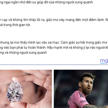
 đừng ngại ngần nhờ đến sự giúp đỡ của những người xung quanh.
 rạp và không tìm thấy lối ra, giấc mơ này mang đến một điềm lành. 
à trong thời gian tới.
nhưng lại mơ thấy mình lạc vào sa mạc. Cảm giác sợ hãi trong giấc mơ
g việc bạn phải tự hoàn thành. Hãy mạnh mẽ và không ỷ lại vào người k
ống và những người xung quanh.