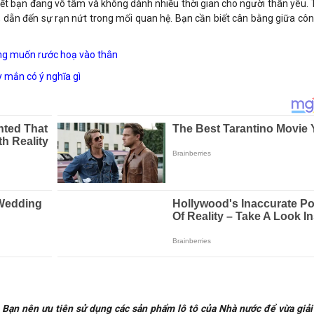
iết bạn đang vô tâm và không dành nhiều thời gian cho người thân yêu. 
 dẫn đến sự rạn nứt trong mối quan hệ. Bạn cần biết cân bằng giữa côn
ông muốn rước hoạ vào thân
 mắn có ý nghĩa gì
. Bạn nên ưu tiên sử dụng các sản phẩm lô tô của Nhà nước để vừa giải