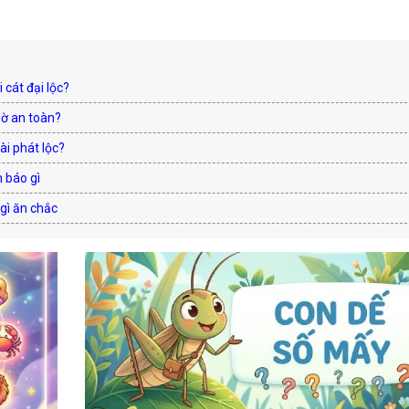
cát đại lộc?
bờ an toàn?
i phát lộc?
 báo gì
gì ăn chắc