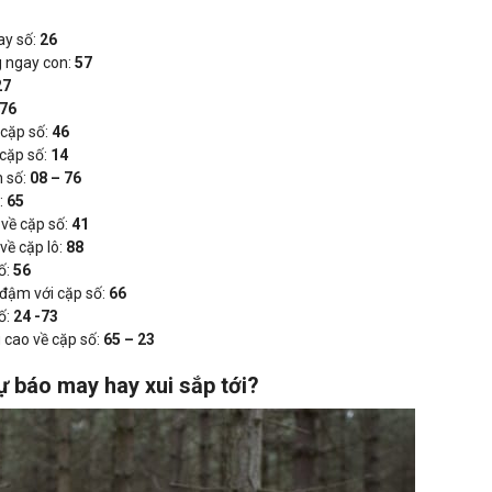
ay số:
26
 ngay con:
57
27
76
 cặp số:
46
cặp số:
14
 số:
08 – 76
:
65
về cặp số:
41
về cặp lô:
88
ố:
56
đậm với cặp số:
66
ố:
24 -73
 cao về cặp số:
65 – 23
ự báo may hay xui sắp tới?