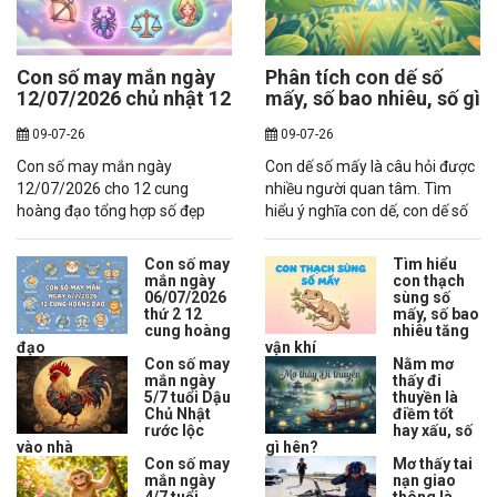
Con số may mắn ngày
Phân tích con dế số
12/07/2026 chủ nhật 12
mấy, số bao nhiêu, số gì
cung hoàng đạo
mang tài khí?
09-07-26
09-07-26
Con số may mắn ngày
Con dế số mấy là câu hỏi được
12/07/2026 cho 12 cung
nhiều người quan tâm. Tìm
hoàng đạo tổng hợp số đẹp
hiểu ý nghĩa con dế, con dế số
của từng cung, giúp tham khảo
gì, con dế số bao nhiêu theo
vận may, tài lộc và cơ hội trong
từng trường hợp chi tiết.
Con số may
Tìm hiểu
ngày mới.
mắn ngày
con thạch
06/07/2026
sùng số
thứ 2 12
mấy, số bao
cung hoàng
nhiêu tăng
đạo
vận khí
Con số may
Nằm mơ
mắn ngày
thấy đi
5/7 tuổi Dậu
thuyền là
Chủ Nhật
điềm tốt
rước lộc
hay xấu, số
vào nhà
gì hên?
Con số may
Mơ thấy tai
mắn ngày
nạn giao