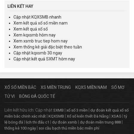
LIÊN KẾT HAY
Cập nhật
KQXSMB
nhanh
Xem
kết quả xổ số miền nam
Xem
kết quả xổ số
Xem
kqxsmb
hôm nay
Xem
xsmb truc tiep hom nay
Xem
thống kê giải đặc biệt theo tuần
Cập nhật
kqxsmb 30 ngay
Cập nhật kết quả
SXMT
hôm nay
XỔ SỐ MIỀN BẮC
XS MIỀN TRUNG
KQXS MIỀN NAM
SỔ MƠ
TỬ VI
BÓNG ĐÁ QUỐC TẾ
Liên kết hữu ích: Cập nhật
|
|
SXMB
xổ số 3 miền
dự đoán kết quả xổ số
|
|
|
|
miền bắc chính xác nhất
KQXSMB
Xổ số kiến thiết Đà Nẵng
XSAG
tỷ
|
|
|
|
lệ bóng đá
lịch thi đấu c1
dự đoán xsmb
dự đoán miền trung 888
|
thống kê 100 ngày
soi cầu bạch thủ miền bắc miễn phí