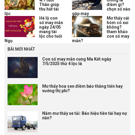
4/7 tuổi
thông là
Thân giúp
điềm gì?
thu hút tài
chọn số nào
lộc
gặp may
Hé lộ con
Mơ thấy cái
số may mắn
hòm có xui
ngày 24/05
không?
mang tài
tham khảo
lộc cho tuổi
con số may
Ngọ
mắn?
BÀI MỚI NHẤT
Con số may mắn cung Ma Kết ngày
7/5/2025 thứ 4 lộc lá
Mơ thấy hoa sen điềm báo thăng tiến hay
vướng thị phi?
Nằm mơ thấy xe tải: Báo hiệu tiền tài hay nợ
nần?