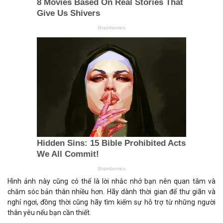
Hình ảnh này cũng có thể là lời nhắc nhở bạn nên quan tâm và
chăm sóc bản thân nhiều hơn. Hãy dành thời gian để thư giãn và
nghỉ ngơi, đồng thời cũng hãy tìm kiếm sự hỗ trợ từ những người
thân yêu nếu bạn cần thiết.