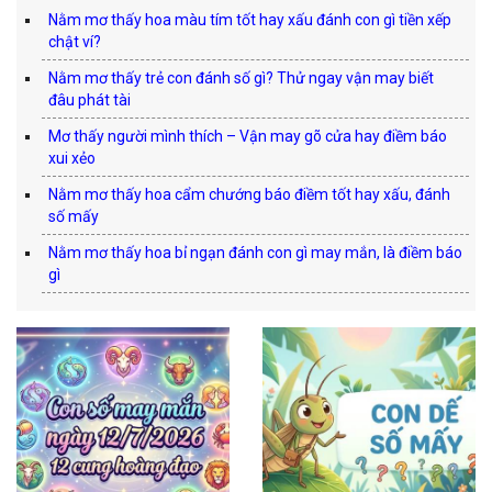
Nằm mơ thấy hoa màu tím tốt hay xấu đánh con gì tiền xếp
chật ví?
Nằm mơ thấy trẻ con đánh số gì? Thử ngay vận may biết
đâu phát tài
Mơ thấy người mình thích – Vận may gõ cửa hay điềm báo
xui xẻo
Nằm mơ thấy hoa cẩm chướng báo điềm tốt hay xấu, đánh
số mấy
Nằm mơ thấy hoa bỉ ngạn đánh con gì may mắn, là điềm báo
gì