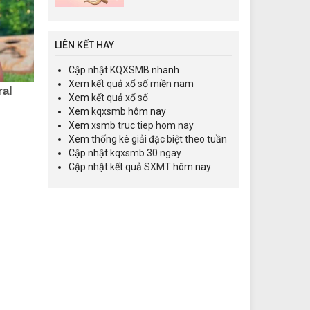
LIÊN KẾT HAY
Cập nhật
KQXSMB
nhanh
Xem
kết quả xổ số miền nam
Xem
kết quả xổ số
Xem
kqxsmb
hôm nay
Xem
xsmb truc tiep hom nay
Xem
thống kê giải đặc biệt theo tuần
Cập nhật
kqxsmb 30 ngay
Cập nhật kết quả
SXMT
hôm nay