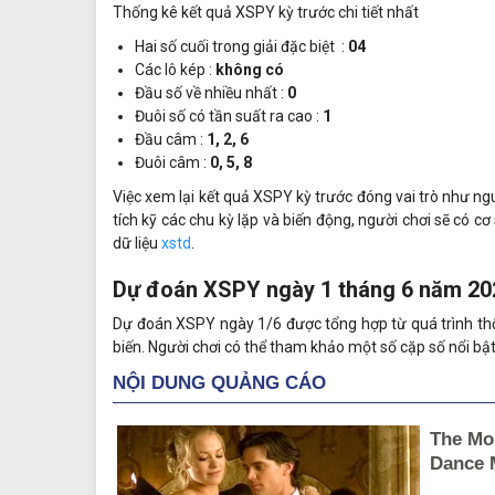
Thống kê kết quả XSPY kỳ trước chi tiết nhất
Hai số cuối trong giải đặc biệt :
04
Các lô kép :
không có
Đầu số về nhiều nhất :
0
Đuôi số có tần suất ra cao :
1
Đầu câm :
1, 2, 6
Đuôi câm :
0, 5, 8
Việc xem lại kết quả XSPY kỳ trước đóng vai trò như n
tích kỹ các chu kỳ lặp và biến động, người chơi sẽ có 
dữ liệu
xstd
.
Dự đoán XSPY ngày 1 tháng 6 năm 20
Dự đoán XSPY ngày 1/6 được tổng hợp từ quá trình th
biến. Người chơi có thể tham khảo một số cặp số nổi bậ