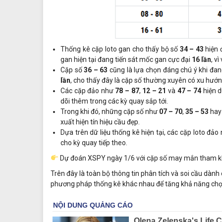
Thống kê cặp loto gan cho thấy bộ số
34 – 43
hiện 
gan hiện tại đang tiến sát mốc gan cực đại
16 lần
, v
Cặp số
36 – 63
cũng là lựa chọn đáng chú ý khi đa
lần
, cho thấy đây là cặp số thường xuyên có xu hướn
Các cặp đảo như
78 – 87
,
12 – 21
và
47 – 74
hiện d
dõi thêm trong các kỳ quay sắp tới.
Trong khi đó, những cặp số như
07 – 70
,
35 – 53
ha
xuất hiện tín hiệu cầu đẹp.
Dựa trên dữ liệu thống kê hiện tại, các cặp loto đảo
cho kỳ quay tiếp theo.
Dự đoán XSPY ngày 1/6 với cặp số may mắn tham 
Trên đây là toàn bộ thông tin phân tích và soi cầu dà
phương pháp thống kê khác nhau để tăng khả năng chọn 