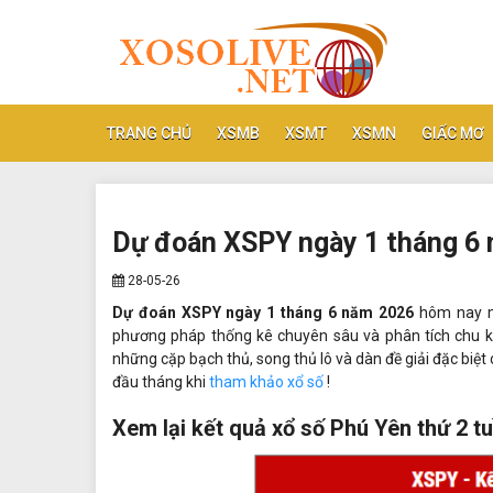
TRANG CHỦ
XSMB
XSMT
XSMN
GIẤC MƠ
Dự đoán XSPY ngày 1 tháng 6
28-05-26
Dự đoán XSPY ngày 1 tháng 6 năm 2026
hôm nay ma
phương pháp thống kê chuyên sâu và phân tích chu 
những cặp bạch thủ, song thủ lô và dàn đề giải đặc biệ
đầu tháng khi
tham khảo xổ số
!
Xem lại kết quả xổ số Phú Yên thứ 2 t