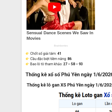
Chốt số giải tám:
41
Cầu đặc biệt tiềm năng:
86
Bao lô tô tham khảo:
27 – 58 – 93
Thống kê xổ số Phú Yên ngày 1/6/2026
Thống kê lô gan XS Phú Yên ngày 1/6/20