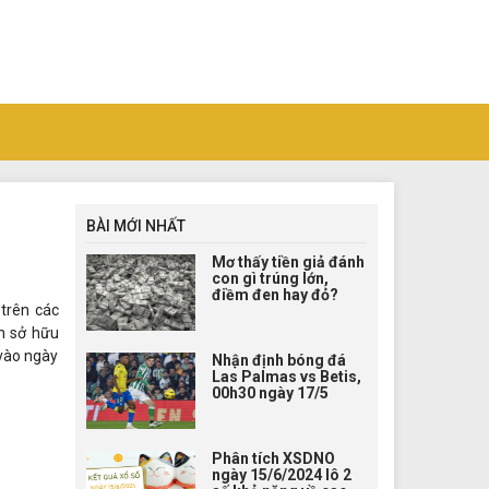
BÀI MỚI NHẤT
Mơ thấy tiền giả đánh
con gì trúng lớn,
điềm đen hay đỏ?
trên các
n sở hữu
 vào ngày
Nhận định bóng đá
Las Palmas vs Betis,
00h30 ngày 17/5
Phân tích XSDNO
ngày 15/6/2024 lô 2