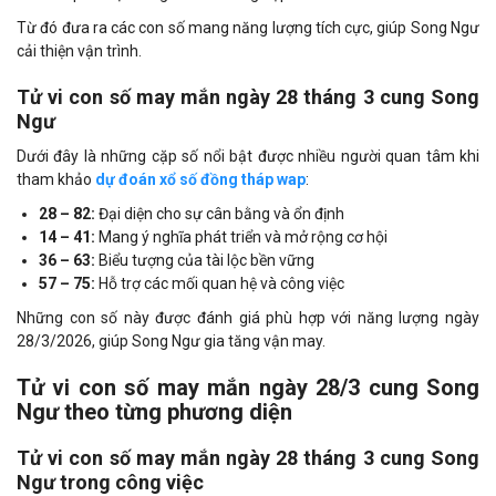
Từ đó đưa ra các con số mang năng lượng tích cực, giúp Song Ngư
cải thiện vận trình.
Tử vi con số may mắn ngày 28 tháng 3 cung Song
Ngư
Dưới đây là những cặp số nổi bật được nhiều người quan tâm khi
tham khảo
dự đoán xổ số đồng tháp wap
:
28 – 82:
Đại diện cho sự cân bằng và ổn định
14 – 41:
Mang ý nghĩa phát triển và mở rộng cơ hội
36 – 63:
Biểu tượng của tài lộc bền vững
57 – 75:
Hỗ trợ các mối quan hệ và công việc
Những con số này được đánh giá phù hợp với năng lượng ngày
28/3/2026, giúp Song Ngư gia tăng vận may.
Tử vi con số may mắn ngày 28/3 cung Song
Ngư theo từng phương diện
Tử vi con số may mắn ngày 28 tháng 3 cung Song
Ngư trong công việc