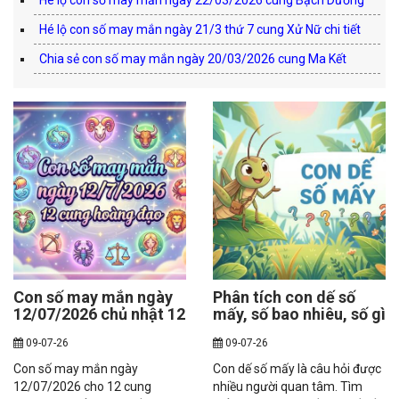
Hé lộ con số may mắn ngày 22/03/2026 cung Bạch Dương
Hé lộ con số may mắn ngày 21/3 thứ 7 cung Xử Nữ chi tiết
Chia sẻ con số may mắn ngày 20/03/2026 cung Ma Kết
Con số may mắn ngày
Phân tích con dế số
12/07/2026 chủ nhật 12
mấy, số bao nhiêu, số gì
cung hoàng đạo
mang tài khí?
09-07-26
09-07-26
Con số may mắn ngày
Con dế số mấy là câu hỏi được
12/07/2026 cho 12 cung
nhiều người quan tâm. Tìm