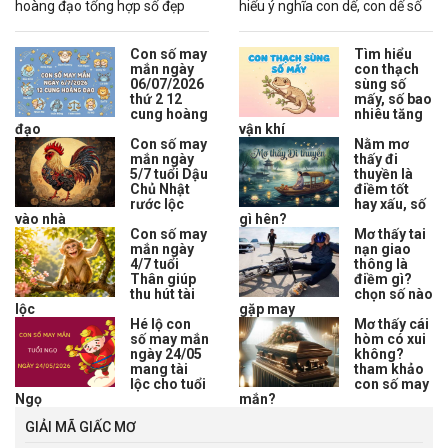
hoàng đạo tổng hợp số đẹp
hiểu ý nghĩa con dế, con dế số
của từng cung, giúp tham khảo
gì, con dế số bao nhiêu theo
vận may, tài lộc và cơ hội trong
từng trường hợp chi tiết.
Con số may
Tìm hiểu
ngày mới.
mắn ngày
con thạch
06/07/2026
sùng số
thứ 2 12
mấy, số bao
cung hoàng
nhiêu tăng
đạo
vận khí
Con số may
Nằm mơ
mắn ngày
thấy đi
5/7 tuổi Dậu
thuyền là
Chủ Nhật
điềm tốt
rước lộc
hay xấu, số
vào nhà
gì hên?
Con số may
Mơ thấy tai
mắn ngày
nạn giao
4/7 tuổi
thông là
Thân giúp
điềm gì?
thu hút tài
chọn số nào
lộc
gặp may
Hé lộ con
Mơ thấy cái
số may mắn
hòm có xui
ngày 24/05
không?
mang tài
tham khảo
lộc cho tuổi
con số may
Ngọ
mắn?
GIẢI MÃ GIẤC MƠ