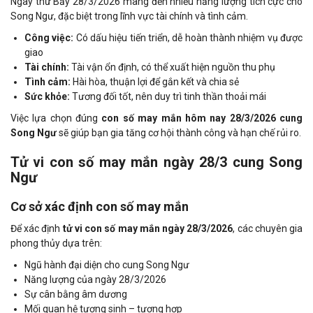
Ngày thứ Bảy 28/3/2026 mang đến nhiều năng lượng tích cực cho
Song Ngư, đặc biệt trong lĩnh vực tài chính và tình cảm.
Công việc:
Có dấu hiệu tiến triển, dễ hoàn thành nhiệm vụ được
giao
Tài chính:
Tài vận ổn định, có thể xuất hiện nguồn thu phụ
Tình cảm:
Hài hòa, thuận lợi để gắn kết và chia sẻ
Sức khỏe:
Tương đối tốt, nên duy trì tinh thần thoải mái
Việc lựa chọn đúng
con số may mắn hôm nay 28/3/2026 cung
Song Ngư
sẽ giúp bạn gia tăng cơ hội thành công và hạn chế rủi ro.
Tử vi con số may mắn ngày 28/3 cung Song
Ngư
Cơ sở xác định con số may mắn
Để xác định
tử vi con số may mắn ngày 28/3/2026
, các chuyên gia
phong thủy dựa trên:
Ngũ hành đại diện cho cung Song Ngư
Năng lượng của ngày 28/3/2026
Sự cân bằng âm dương
Mối quan hệ tương sinh – tương hợp