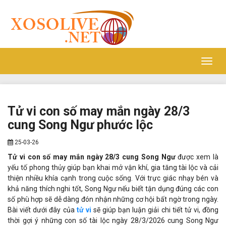
Toggl
navig
Tử vi con số may mắn ngày 28/3
cung Song Ngư phước lộc
25-03-26
Tử vi con số may mắn ngày 28/3 cung Song Ngư
được xem là
yếu tố phong thủy giúp bạn khai mở vận khí, gia tăng tài lộc và cải
thiện nhiều khía cạnh trong cuộc sống. Với trực giác nhạy bén và
khả năng thích nghi tốt, Song Ngư nếu biết tận dụng đúng các con
số phù hợp sẽ dễ dàng đón nhận những cơ hội bất ngờ trong ngày.
Bài viết dưới đây của
tử vi
sẽ giúp bạn luận giải chi tiết tử vi, đồng
thời gợi ý những con số tài lộc ngày 28/3/2026 cung Song Ngư