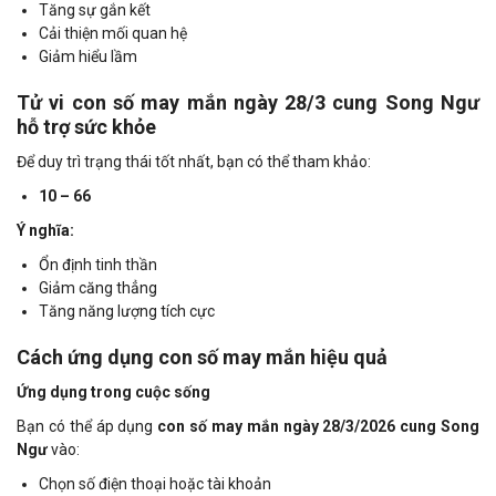
Tăng sự gắn kết
Cải thiện mối quan hệ
Giảm hiểu lầm
Tử vi con số may mắn ngày 28/3 cung Song Ngư
hỗ trợ sức khỏe
Để duy trì trạng thái tốt nhất, bạn có thể tham khảo:
10 – 66
Ý nghĩa:
Ổn định tinh thần
Giảm căng thẳng
Tăng năng lượng tích cực
Cách ứng dụng con số may mắn hiệu quả
Ứng dụng trong cuộc sống
Bạn có thể áp dụng
con số may mắn ngày 28/3/2026 cung Song
Ngư
vào:
Chọn số điện thoại hoặc tài khoản