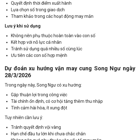
Quyết định thời điểm xuất hành
Lựa chọn số trong giao dịch
Tham khảo trong các hoạt động may mắn
Lưu ý khi sử dụng
Không nên phụ thuộc hoàn toàn vào con số
Kết hợp với nỗ lực cá nhân
Tránh sử dụng quá nhiều số cùng lúc
Ưu tiên các con số hợp mệnh
Dự đoán xu hướng vận may cung Song Ngư ngày
28/3/2026
Trong ngày này, Song Ngư có xu hướng:
Gặp thuận lợi trong công việc
Tài chính ổn định, có cơ hội tăng thêm thu nhập
Tình cảm hài hòa, ít xung đột
Tuy nhiên cần lưu ý:
Tránh quyết định vội vàng
Hạn chế đầu tư lớn khi chưa chắc chắn