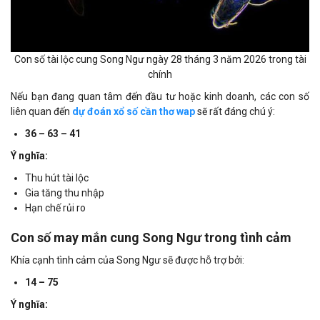
Con số tài lộc cung Song Ngư ngày 28 tháng 3 năm 2026 trong tài
chính
Nếu bạn đang quan tâm đến đầu tư hoặc kinh doanh, các con số
liên quan đến
dự đoán xổ số cần thơ wap
sẽ rất đáng chú ý:
36 – 63 – 41
Ý nghĩa:
Thu hút tài lộc
Gia tăng thu nhập
Hạn chế rủi ro
Con số may mắn cung Song Ngư trong tình cảm
Khía cạnh tình cảm của Song Ngư sẽ được hỗ trợ bởi:
14 – 75
Ý nghĩa: