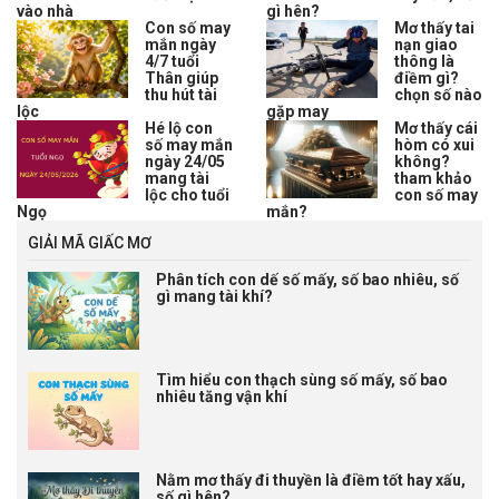
vào nhà
gì hên?
Con số may
Mơ thấy tai
mắn ngày
nạn giao
4/7 tuổi
thông là
Thân giúp
điềm gì?
thu hút tài
chọn số nào
lộc
gặp may
Hé lộ con
Mơ thấy cái
số may mắn
hòm có xui
ngày 24/05
không?
mang tài
tham khảo
lộc cho tuổi
con số may
Ngọ
mắn?
GIẢI MÃ GIẤC MƠ
Phân tích con dế số mấy, số bao nhiêu, số
gì mang tài khí?
Tìm hiểu con thạch sùng số mấy, số bao
nhiêu tăng vận khí
Nằm mơ thấy đi thuyền là điềm tốt hay xấu,
số gì hên?