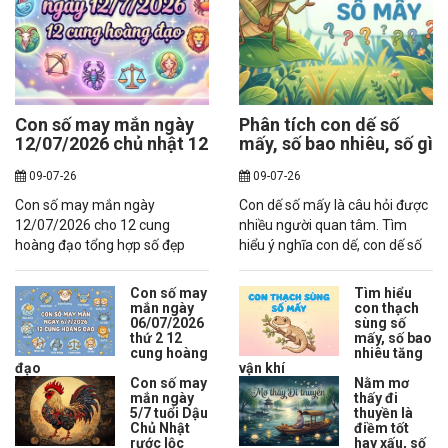
Con số may mắn ngày
Phân tích con dế số
12/07/2026 chủ nhật 12
mấy, số bao nhiêu, số gì
cung hoàng đạo
mang tài khí?
09-07-26
09-07-26
Con số may mắn ngày
Con dế số mấy là câu hỏi được
12/07/2026 cho 12 cung
nhiều người quan tâm. Tìm
hoàng đạo tổng hợp số đẹp
hiểu ý nghĩa con dế, con dế số
của từng cung, giúp tham khảo
gì, con dế số bao nhiêu theo
vận may, tài lộc và cơ hội trong
từng trường hợp chi tiết.
Con số may
Tìm hiểu
ngày mới.
mắn ngày
con thạch
06/07/2026
sùng số
thứ 2 12
mấy, số bao
cung hoàng
nhiêu tăng
đạo
vận khí
Con số may
Nằm mơ
mắn ngày
thấy đi
5/7 tuổi Dậu
thuyền là
Chủ Nhật
điềm tốt
rước lộc
hay xấu, số