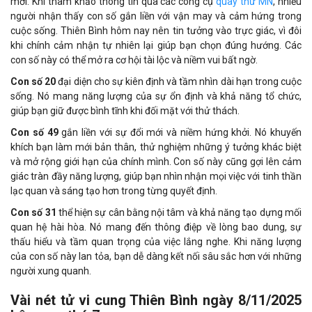
mới. Khi tham khảo thông tin qua các công cụ
quay thử MN
, nhiều
người nhận thấy con số gắn liền với vận may và cảm hứng trong
cuộc sống. Thiên Bình hôm nay nên tin tưởng vào trực giác, vì đôi
khi chính cảm nhận tự nhiên lại giúp bạn chọn đúng hướng. Các
con số này có thể mở ra cơ hội tài lộc và niềm vui bất ngờ.
Con số 20
đại diện cho sự kiên định và tầm nhìn dài hạn trong cuộc
sống. Nó mang năng lượng của sự ổn định và khả năng tổ chức,
giúp bạn giữ được bình tĩnh khi đối mặt với thử thách.
Con số 49
gắn liền với sự đổi mới và niềm hứng khởi. Nó khuyến
khích bạn làm mới bản thân, thử nghiệm những ý tưởng khác biệt
và mở rộng giới hạn của chính mình. Con số này cũng gợi lên cảm
giác tràn đầy năng lượng, giúp bạn nhìn nhận mọi việc với tinh thần
lạc quan và sáng tạo hơn trong từng quyết định.
Con số 31
thể hiện sự cân bằng nội tâm và khả năng tạo dựng mối
quan hệ hài hòa. Nó mang đến thông điệp về lòng bao dung, sự
thấu hiểu và tầm quan trọng của việc lắng nghe. Khi năng lượng
của con số này lan tỏa, bạn dễ dàng kết nối sâu sắc hơn với những
người xung quanh.
Vài nét tử vi cung Thiên Bình ngày 8/11/2025