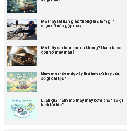
Mơ thấy tai nạn giao thông là điềm gì?
chọn số nào gặp may
Mơ thấy cái hòm có xui không? tham khảo
con số may mắn?
Nằm mơ thấy máy cày là điềm tốt hay xấu,
số gì cát lộc?
Luận giải nằm mơ thấy máy bơm chọn số gì
kích tài lộc?