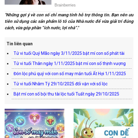
"Những gợi ý về con số chỉ mang tính hỗ trợ thông tin. Bạn nên ưu
tiên sử dụng các sản phẩm lô tô của Nhà nước để vừa giải trí đúng
cách, vừa góp phần “ích nước, lợi nhà”."
Tin liên quan
Tử vi tuổi Quý Mão ngày 3/11/2025 bật mí con số phát tài
Tử vi tuổi Thân ngày 1/11/2025 bật mí con số thịnh vượng
Đón lộc phú quý với con số may mắn tuổi Ất Hợi 1/11/2025
Tử vi tuổi Nhâm Tý 29/10/2025 đổi vận với số lộc
Bật mí con số bội thu tài lộc tuổi Tuất ngày 29/10/2025