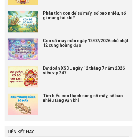
Phân tích con dế số mấy, số bao nhiêu, số
gì mang tài khí?
Con số may mắn ngày 12/07/2026 chủ nhật
12 cung hoàng đạo
Dự đoán XSDL ngày 12 tháng 7 năm 2026
siêu vip 247
Tìm hiểu con thạch sùng số mấy, số bao
nhiêu tăng vận khí
LIÊN KẾT HAY