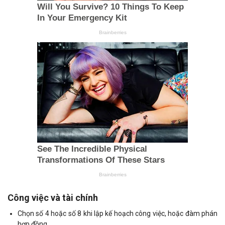
Công việc và tài chính
Chọn số 4 hoặc số 8 khi lập kế hoạch công việc, hoặc đàm phán
hợp đồng.