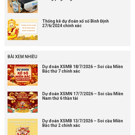
Thống kê dự đoán xổ số Bình Định
27/6/2024 chính xác
BÀI XEM NHIỀU
Dự đoán XSMB 18/7/2026 – Soi cầu Miền
Bắc thứ 7 chính xác
Dự đoán XSMN 17/7/2026 – Soi cầu Miền
Nam thứ 6 thần tài
Dự đoán XSMB 13/7/2026 – Soi cầu Miền
Bắc thứ 2 chính xác