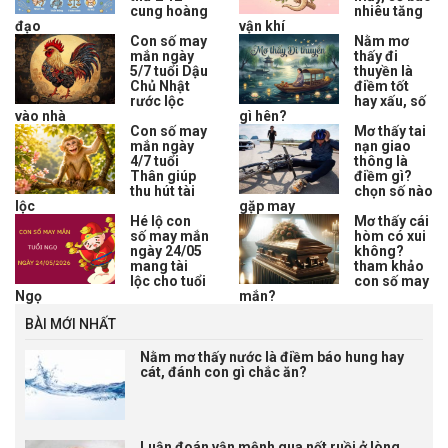
cung hoàng
nhiêu tăng
đạo
vận khí
Con số may
Nằm mơ
mắn ngày
thấy đi
5/7 tuổi Dậu
thuyền là
Chủ Nhật
điềm tốt
rước lộc
hay xấu, số
vào nhà
gì hên?
Con số may
Mơ thấy tai
mắn ngày
nạn giao
4/7 tuổi
thông là
Thân giúp
điềm gì?
thu hút tài
chọn số nào
lộc
gặp may
Hé lộ con
Mơ thấy cái
số may mắn
hòm có xui
ngày 24/05
không?
mang tài
tham khảo
lộc cho tuổi
con số may
Ngọ
mắn?
BÀI MỚI NHẤT
Nằm mơ thấy nước là điềm báo hung hay
cát, đánh con gì chắc ăn?
Luận đoán vận mệnh qua nốt ruồi ở lòng