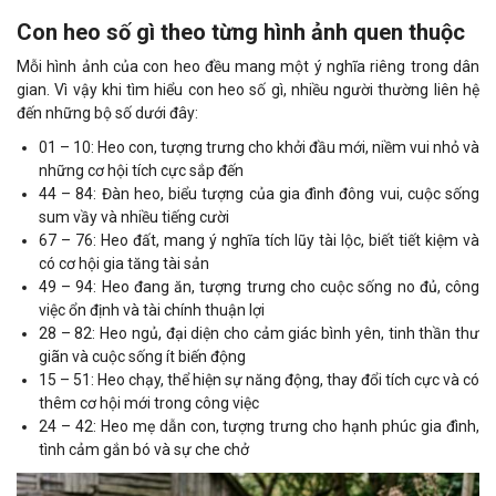
Con heo số gì theo từng hình ảnh quen thuộc
Mỗi hình ảnh của con heo đều mang một ý nghĩa riêng trong dân
gian. Vì vậy khi tìm hiểu con heo số gì, nhiều người thường liên hệ
đến những bộ số dưới đây:
01 – 10: Heo con, tượng trưng cho khởi đầu mới, niềm vui nhỏ và
những cơ hội tích cực sắp đến
44 – 84: Đàn heo, biểu tượng của gia đình đông vui, cuộc sống
sum vầy và nhiều tiếng cười
67 – 76: Heo đất, mang ý nghĩa tích lũy tài lộc, biết tiết kiệm và
có cơ hội gia tăng tài sản
49 – 94: Heo đang ăn, tượng trưng cho cuộc sống no đủ, công
việc ổn định và tài chính thuận lợi
28 – 82: Heo ngủ, đại diện cho cảm giác bình yên, tinh thần thư
giãn và cuộc sống ít biến động
15 – 51: Heo chạy, thể hiện sự năng động, thay đổi tích cực và có
thêm cơ hội mới trong công việc
24 – 42: Heo mẹ dẫn con, tượng trưng cho hạnh phúc gia đình,
tình cảm gắn bó và sự che chở