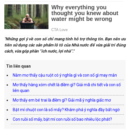
"Những gợi ý về con số chỉ mang tính hỗ trợ thông tin. Bạn nên ưu
tiên sử dụng các sản phẩm lô tô của Nhà nước để vừa giải trí đúng
cách, vừa góp phần “ích nước, lợi nhà”."
Tin liên quan
Nằm mơ thấy cậu ruột có ý nghĩa gì và con số gì may mắn
Mơ thấy hàng xóm chết là điềm gì? Giải mã chi tiết và con số
liên quan
Mơ thấy em bé trai là điềm gì? Giải mã ý nghĩa giấc mơ
Bật mí chuột con là số mấy? Khám phá ý nghĩa đầy bất ngờ
Con ruồi số mấy, bật mí con ruồi số bao nhiêu lộc phát?