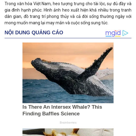
Trong văn hóa Việt Nam, heo tượng trưng cho tài lộc, sự đủ đầy và
gia đình hạnh phúc. Hình ảnh heo xuất hiện khá nhiều trong tranh
dân gian, đồ trang trí phong thủy và cả đời sống thường ngày với
mong muốn mang lại may mắn và cuộc sống sung túc.